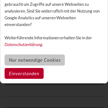
Zahnzusatzversicherungen
gebraucht um Zugriffe auf unsere Webseiten zu
analysieren. Sind Sie widerruflich mit der Nutzung von
Google Analytics auf unseren Webseiten
Gut beraten - besser versorgt
einverstanden?
Welche Zahnzusatzversicherung für Sie die richtige ist,
Weiterführende Informationen erhalten Sie in der
hängt stark von Ihrem Zahnstatus ab. Wir begleiten Sie
Datenschutzerklärung
.
bei der Suche und finden gemeinsam
den für Sie besten Tarif.
Nur notwendige Cookies
Meinen Top-Tarif finden
Einverstanden