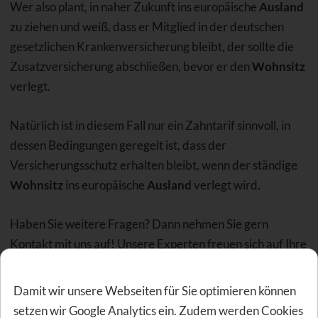
Wer also plant, in naher Zukunft ins europäische
Ausland
zu ziehen und weiß, dass er Mitglied in der deutschen
gesetzlichen Krankenversicherung bleibt, der sollte die
Zusatzversicherung abschließen, bevor er den
Wohnsitz
verlegt.
Natürlich ist in diesem Fall nur ein Zahntarif sinnvoll, in
dessen Bedingungen geregelt ist, dass der
Versicherungsschutz erhalten bleibt, wenn der ständige
Wohnsitz
ins europäische
Ausland
verlegt wird.
Haben Sie weitere Fragen? Dann nehmen Sie gern
Kontakt mit uns auf! Unsere Experten freuen sich auf Ihre
Anfrage.
Damit wir unsere Webseiten für Sie optimieren können
Zurück zu den
häufigen Fragen zu
setzen wir Google Analytics ein. Zudem werden Cookies