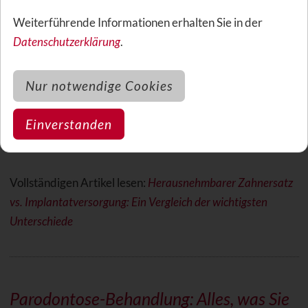
Implantatversorgung: Ein Vergleich der
Weiterführende Informationen erhalten Sie in der
wichtigsten Unterschiede
Datenschutzerklärung
.
10.02.2025 - Zahnersatz ist eine wichtige Maßnahme,
Nur notwendige Cookies
wenn ein oder mehrere Zähne fehlen. Dabei gibt es
unterschiedliche Optionen, wie etwa den
Einverstanden
herausnehmbaren Zahnersatz (z. B. Prothesen) und die
feste Versorgung mit Implantaten.
Vollständigen Artikel lesen:
Herausnehmbarer Zahnersatz
vs. Implantatversorgung: Ein Vergleich der wichtigsten
Unterschiede
Parodontose-Behandlung: Alles, was Sie