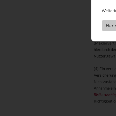
todentta ana
Weiterfü
angebotenen 
Mindestanfor
Nur 
(3) Durch vo
oder offline
(Maklervertr
hierdurch de
Nutzer gewäh
(4) Ein Vers
Versicherung
Nichtzustand
Annahme eine
Risikozuschla
Richtigkeit 