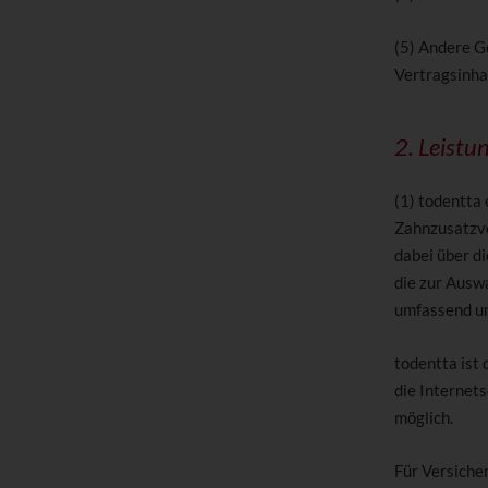
(5) Andere G
Vertragsinhal
2. Leistu
(1) todentta 
Zahnzusatzv
dabei über d
die zur Auswa
umfassend un
todentta ist
die Internets
möglich.
Für Versiche