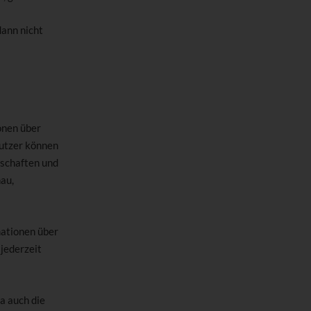
dann nicht
ionen über
utzer können
lschaften und
nau,
mationen über
 jederzeit
a auch die