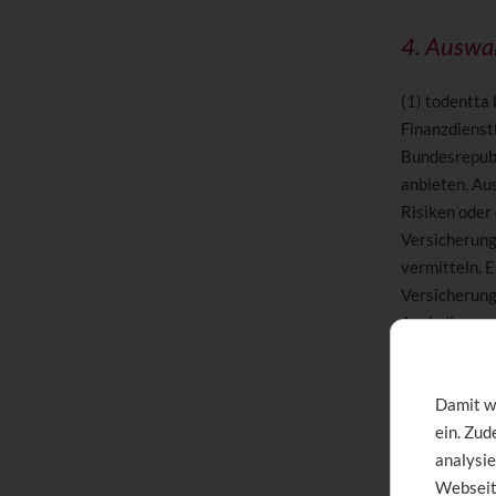
4. Auswa
(1) todentta
Finanzdienstl
Bundesrepubl
anbieten. Aus
Risiken oder 
Versicherung
vermitteln. E
Versicherung
Auch die von
Kundenorient
Versicherung
Damit wi
(2) Auf der 
ein. Zu
Angaben biet
analysie
Grundsätzlic
Webseit