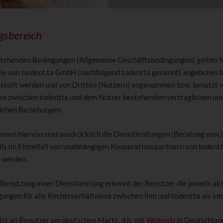
gsbereich
stehenden Bedingungen (Allgemeine Geschäftsbedingungen) gelten fü
die von to:dent.ta GmbH (nachfolgend todentta genannt) angeboten b
stellt werden und von Dritten (Nutzern) angenommen bzw. benutzt 
gen zwischen todentta und dem Nutzer bestehenden vertraglichen un
ichen Beziehungen.
men hiervon sind ausdrücklich die Dienstleistungen (Beratung usw.),
ls im Einzelfall von unabhängigen Kooperationspartnern von todent
 werden.
 Benutzung einer Dienstleistung erkennt der Benutzer die jeweils ak
ungen für alle Rechtsverhältnisse zwischen ihm und todentta als ver
 ist an Benutzer am deutschen Markt, d.h. mit
Wohnsitz
in Deutschland