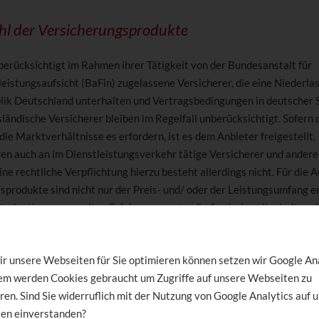
hl der Versicherungsprodukte
 berücksichtigt im Rahmen ihrer Tätigkeit von der Bundesanstalt für
eistungsaufsicht (BaFin) zugelassene Versicherer, die eine Niederlas
ik Deutschland unterhalten und Vertragsbedingungen in deutscher 
ländische Versicherer bleiben im Regelfall unberücksichtigt. Sofern d
die Marktverhältnisse es erfordern, ist es dem Anbieter freigestellt,
en auch an im Dienstleistungsverkehr tätige Versicherer und andere
ine rechtliche Verpflichtung hierzu besteht allerdings nicht. Für die 
sprodukte sind nicht nur der Preis- und/ oder der Leistungsumfang e
 todentta gesammelten Erfahrungswerte, die
Service
bereitschaft und
ierung der Versicherungsunternehmen fließen in die Auswahl der
sprodukte mit ein.
r unsere Webseiten für Sie optimieren können setzen wir Google An
Grundlage der in den Vergleichen oder Angebotsanforderungen gema
dem werden Cookies gebraucht um Zugriffe auf unsere Webseiten zu
et todentta die Beschaffung des passenden
ren. Sind Sie widerruflich mit der Nutzung von Google Analytics auf 
Versicherungsschutz
es an
h geschieht dies auf Basis einer objektiven und ausgewogenen Mark
en einverstanden?