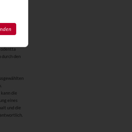
a
anden
es (online
ltnis
todentta
n durch den
ausgewählten
.
 kann die
ung eines
alt und die
antwortlich.