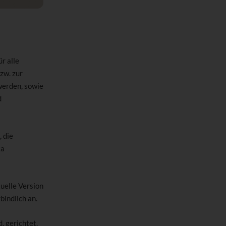
r alle
zw. zur
werden, sowie
d
 die
ta
tuelle Version
bindlich an.
, gerichtet.