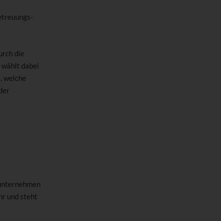
etreuungs-
urch die
 wählt dabei
, welche
der
sunternehmen
hr und steht