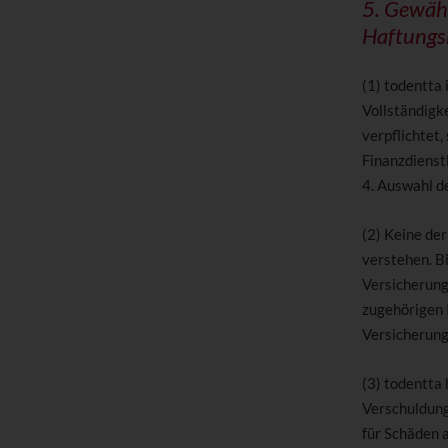
5. Gewähr
Haftungs
(1) todentta
Vollständigke
verpflichtet
Finanzdienst
4. Auswahl d
(2) Keine der
verstehen. B
Versicherungs
zugehörigen 
Versicherung
(3) todentta
Verschuldung
für Schäden a