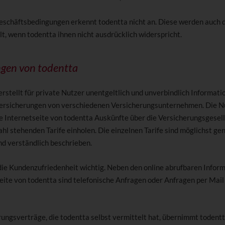
eschäftsbedingungen erkennt todentta nicht an. Diese werden auch 
t, wenn todentta ihnen nicht ausdrücklich widerspricht.
ngen von todentta
erstellt für private Nutzer unentgeltlich und unverbindlich Informat
ersicherungen von verschiedenen Versicherungsunternehmen. Die N
ie Internetseite von todentta Auskünfte über die Versicherungsgesel
hl stehenden Tarife einholen. Die einzelnen Tarife sind möglichst ge
d verständlich beschrieben.
 die Kundenzufriedenheit wichtig. Neben den online abrufbaren Infor
eite von todentta sind telefonische Anfragen oder Anfragen per Mail
rungsverträge, die todentta selbst vermittelt hat, übernimmt todentt