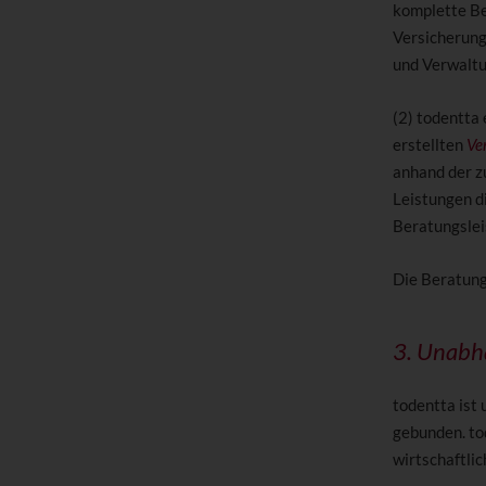
komplette Be
Versicherung
und Verwaltu
(2) todentta
erstellten
Ve
anhand der z
Leistungen d
Beratungsle
Die Beratung
3. Unabhä
todentta ist
gebunden. to
wirtschaftlic