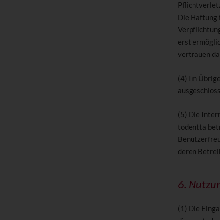
Pflichtverlet
Die Haftung f
Verpflichtun
erst ermögli
vertrauen da
(4) Im Übrige
ausgeschloss
(5) Die Inter
todentta bet
Benutzerfreun
deren Betrei
6. Nutzu
(1) Die Eing