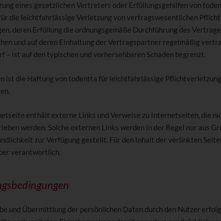
zung eines gesetzlichen Vertreters oder Erfüllungsgehilfen von tode
ür die leichtfahrlässige Verletzung von vertragswesentlichen Pflicht
gen, deren Erfüllung die ordnungsgemäße Durchführung des Vertrag
chen und auf deren Einhaltung der Vertragspartner regelmäßig vertr
rf – ist auf den typischen und vorhersehbaren Schaden begrenzt.
n ist die Haftung von todentta für leichtfahrlässige Pflichtverletzun
en.
netseite enthält externe Links und Verweise zu Internetseiten, die ni
rieben werden. Solche externen Links werden in der Regel nur aus G
dlichkeit zur Verfügung gestellt. Für den Inhalt der verlinkten Seiten
ber verantwortlich.
ngsbedingungen
abe und Übermittlung der persönlichen Daten durch den Nutzer erfolg