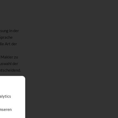
sung in der
Sprache
ie Art der
 Makler zu
Auswahl der
ntscheidend.
alytics
chten
unseren
.
tbetrachtung.