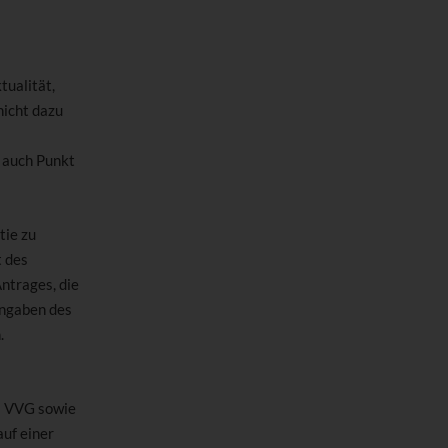
tualität,
nicht dazu
 auch Punkt
tie zu
t des
ntrages, die
Angaben des
.
61 VVG sowie
auf einer