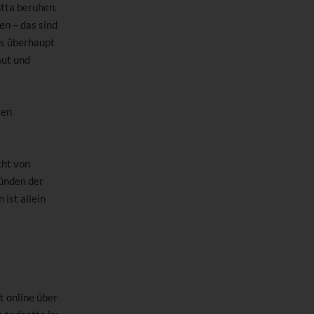
ntta beruhen.
en – das sind
es überhaupt
aut und
gen
cht von
ründen der
 ist allein
t online über