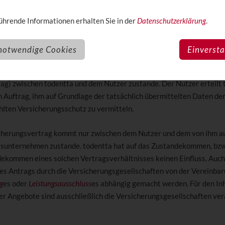
lysiert dazu regelmäßig den Versicherungsmarkt. In den von todentt
hrende Informationen erhalten Sie in der
Datenschutzerklärung
.
Vergleichen werden Versicherungstarife aufgeführt, die definierte
derungen
erfüllen.
notwendige Cookies
Einverst
llständige Eingabe der von todentta im Rahmen des Buchungsprozess
) erfragten Informationen kommt ein Versicherungsvermittlungsverhä
ag) zwischen todentta und dem Nutzer zustande. Der Nutzer erteilt 
n Auftrag, ihm auf Grundlage der tatsächlich übermittelten Daten de
lten Versicherungsschutz zu vermitteln.
icherungsvertrag kommt nur zwischen dem Nutzer und dem von ihm 
sunternehmen zustande. todentta hat auf das Zustandekommen, bzw
ekommen eines solchen Vertragsverhältnisses keinen Einfluss. Auch
s Antrags durch die Versicherungsgesellschaften von der Vereinbar
g
es oder
Leistungsausschluss
es abhängig gemacht werden. Für den Inh
der Angebote sind ausschließlich die Versicherungsgesellschaften ver