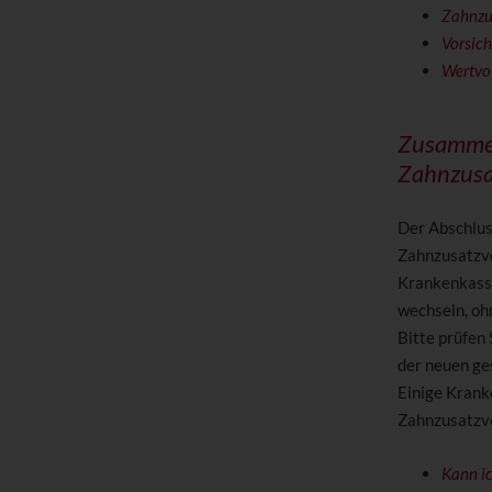
Zahnzu
Vorsich
Wertvo
Zusammen
Zahnzusa
Der Abschlus
Zahnzusatzve
Krankenkasse
wechseln, oh
Bitte prüfen
der neuen ge
Einige Krank
Zahnzusatzver
Kann ic