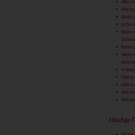
Was sin
Wie teu
Bleibt 
Ist für
Wenn i
Zahnzu
Kann ic
Wenn ic
dann kü
In welc
Gibt es
Gibt e
Wie fun
Wie ka
Häufige F
FAQ zu