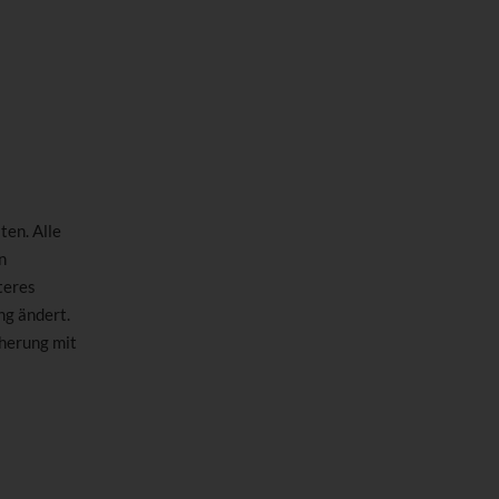
ten. Alle
n
teres
ng ändert.
cherung mit