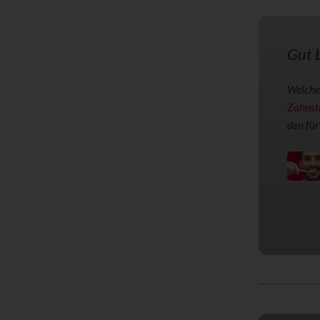
Gut b
Welche 
Zahnst
den für 