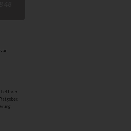
8 48
 von
bei Ihrer
 Ratgeber.
erung.