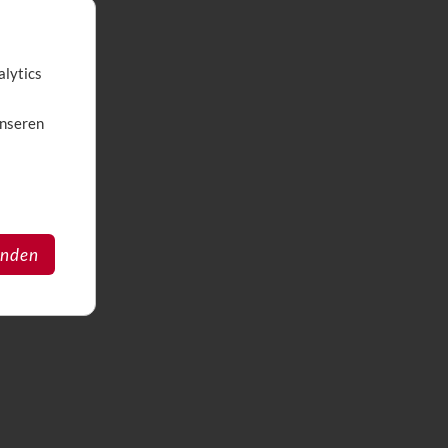
alytics
unseren
anden