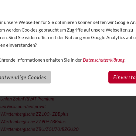
 Gothaer MediZ Duo 80
 Gothaer MediZ Duo 90
 Gothaer MediZ Duo 100
r unsere Webseiten für Sie optimieren können setzen wir Google An
 Gothaer MediZ Smile 85
dem werden Cookies gebraucht um Zugriffe auf unsere Webseiten zu
 Hallesche GIGA.Dent
ren. Sind Sie widerruflich mit der Nutzung von Google Analytics auf 
 Hallesche MEGA.Dent
en einverstanden?
 Münchener Verein ZahnGesund 85+
 Münchener Verein ZahnGesund 100
hrende Informationen erhalten Sie in der
Datenschutzerklärung
.
u R+V Z1U+ZV
 SDK ZP1
 SDK ZP9
notwendige Cookies
Einverst
 Die Stuttgarter ZahnPremium
 Die Stuttgarter ZahnKomfort
 Union ZahnPRIVAT Premium
uniVersa uni-dent privat
 Württembergische ZZ100+ZBBplus
 Württembergische ZZ90+ZBBplus
 Württembergische ZBU/ZGU70/BZGU20