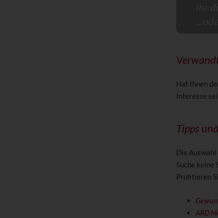
Ihr d
...od
Verwandt
Hat Ihnen de
Interesse sei
Tipps un
Die Auswahl 
Suche keine 
Profitieren 
Gewuss
ARD Mo