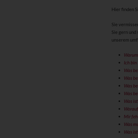
Hier finden 
Sie vermisse
Sie gern und 
unserem umfa
Warum i
Ich bin
Was bez
Was be
Was bed
Was be
Was ist
Worauf 
Mir feh
Was mus
Was ist