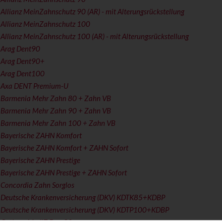
Allianz MeinZahnschutz 90 (AR) - mit Alterungsrückstellung
 Allianz MeinZahnschutz 100
Allianz MeinZahnschutz 100 (AR) - mit Alterungsrückstellung
 Arag Dent90
 Arag Dent90+
 Arag Dent100
 Axa DENT Premium-U
 Barmenia Mehr Zahn 80 + Zahn VB
 Barmenia Mehr Zahn 90 + Zahn VB
 Barmenia Mehr Zahn 100 + Zahn VB
 Bayerische ZAHN Komfort
 Bayerische ZAHN Komfort + ZAHN Sofort
 Bayerische ZAHN Prestige
 Bayerische ZAHN Prestige + ZAHN Sofort
 Concordia Zahn Sorglos
 Deutsche Krankenversicherung (DKV) KDTK85+KDBP
 Deutsche Krankenversicherung (DKV) KDTP100+KDBP