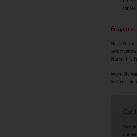
und vie
für Sie
Fragen z
Natürlich hab
Selbstverstä
klären Ihre
F
Wenn Sie Anr
Sie erreiche
Gut b
Welche 
Zahnst