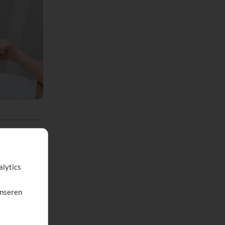
8 48
alytics
unseren