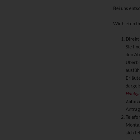
Bei uns ents
Wir bieten I
Direkt
Sie fin
den Abs
Überbl
ausfüh
Erläut
dargel
Häufig
Zahnzu
Antrag 
Telefo
Montag
sich te