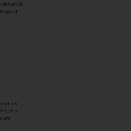
rung handelt,
etrag und
bei Ihrer
 Ratgeber.
erung.