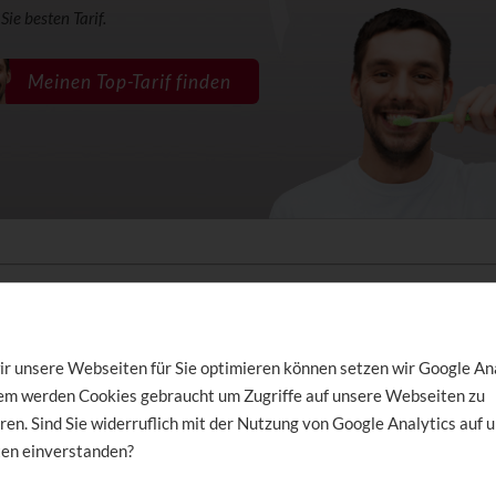
Sie besten Tarif.
Meinen Top-Tarif finden
irekter Draht zur unseren Experten:
040 / 357 35
er für später einen
Beratungstermin
buchen!
r unsere Webseiten für Sie optimieren können setzen wir Google An
dem werden Cookies gebraucht um Zugriffe auf unsere Webseiten zu
ren. Sind Sie widerruflich mit der Nutzung von Google Analytics auf 
e Themen zu diesem Artikel
en einverstanden?