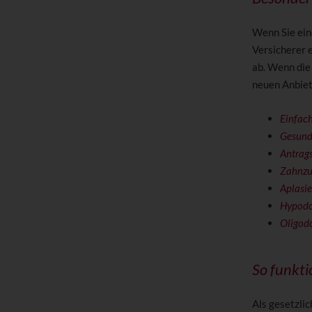
Wenn Sie ein
Versicherer 
ab. Wenn die 
neuen Anbiet
Einfach
Gesund
Antrags
Zahnzus
Aplasie
Hypodo
Oligod
So funkti
Als gesetzlic