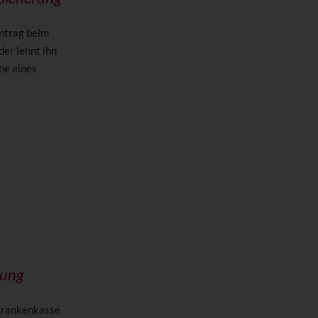
Antrag beim
er lehnt ihn
he eines
rung
 Krankenkasse