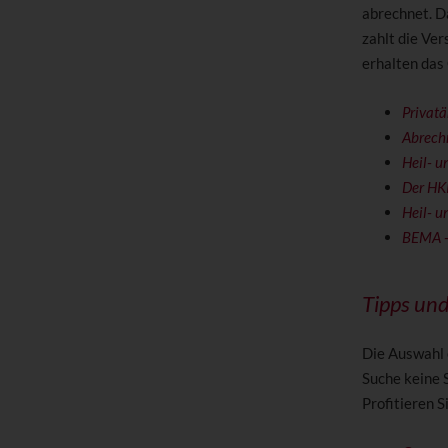
abrechnet. D
zahlt die Ver
erhalten das
Privatä
Abrech
Heil- u
Der HKP
Heil- u
BEMA -
Tipps un
Die Auswahl 
Suche keine 
Profitieren 