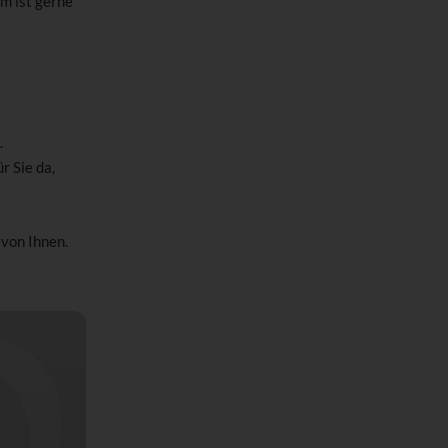
m ist gerne
.
ür Sie da,
von Ihnen.