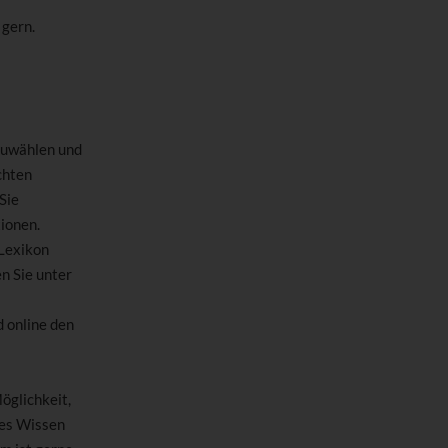
 gern.
uwählen und
chten
Sie
ionen.
 Lexikon
n Sie unter
 online den
öglichkeit,
tes Wissen