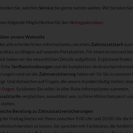
cheiden Sie, welchen
Service
Sie gerne nutzen wollen. Wir beraten Sie
hnen folgende Möglichkeiten für den
Vertragsabschluss
:
 über unsere Webseite
den alle erforderlichen Informationen, um einen
Zahnzusatztarif
ausz
chluss zu tätigen, auf unseren Portalseiten. Für einen ersten und lei
ick haben wir die wesentlichen Details aufgelistet. Ergänzend finden 
rliche
Tarifbeschreibungen
und die kompletten Verbraucherinformat
erungen rund um die
Zahnversicherung
haben wir für Sie in unserem
egt. Und Antworten auf Fragen, die unsere Kunden häufig stellen, lese
e Fragen
. So können Sie selbst in aller Ruhe Informationen sammeln,
satztarife
vergleichen, auswählen, was zu Ihren Wünschen passt und
stellen.
nische Beratung zu Zahnzusatzversicherungen
 bis Freitag bieten wir Ihnen zwischen 9:00 Uhr und 20:00 Uhr die M
lefonisch beraten zu lassen. Sie sprechen mit Fachleuten, die fundier