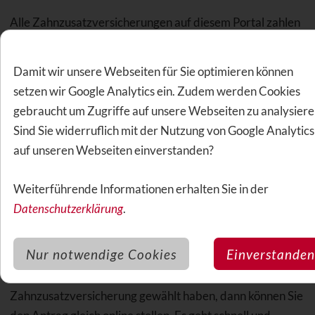
Alle Zahnzusatzversicherungen auf diesem Portal zahlen
neben Zahnersatz auch für Zahnbehandlung und für die
professionelle Zahnreinigung.
Damit wir unsere Webseiten für Sie optimieren können
setzen wir Google Analytics ein. Zudem werden Cookies
Alle Zahnzusatzversicherungen können Sie abschließen –
gebraucht um Zugriffe auf unsere Webseiten zu analysiere
egal, bei welcher Krankenkasse Sie Mitglied sind.
Sind Sie widerruflich mit der Nutzung von Google Analytics
auf unseren Webseiten einverstanden?
Sie brauchen nur Ihr Geburtsdatum einzugeben. Fehlen
Ihnen Zähne, die noch nicht durch Kronen, Brücken oder
Weiterführende Informationen erhalten Sie in der
Implantate ersetzt worden sind? Dann geben Sie bitte die
Datenschutzerklärung
.
Anzahl ein.
Nur notwendige Cookies
Einverstanden
Anschließend werden Ihnen passende
Zusatzversicherungen angezeigt. Wenn Sie eine
Zahnzusatzversicherung gewählt haben, dann können Sie