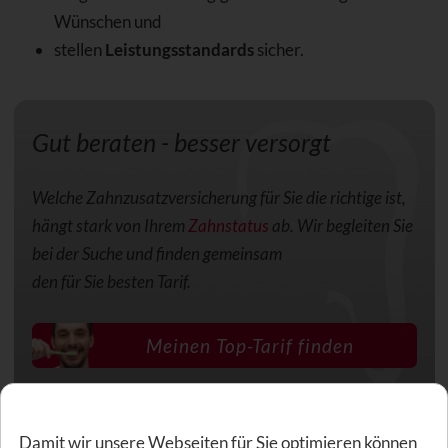
Wünschen und
stellen
Leistungsstandards
sicher.
Gut beraten - besser versorgt
Welche Zahnzusatzversicherung für Sie die richtige ist,
hängt stark von Ihrem
Zahnstatus
ab. Wir begleiten Sie
bei der Suche und finden gemeinsam
den für Sie besten Tarif.
Meinen Top-Tarif finden
Damit wir unsere Webseiten für Sie optimieren können