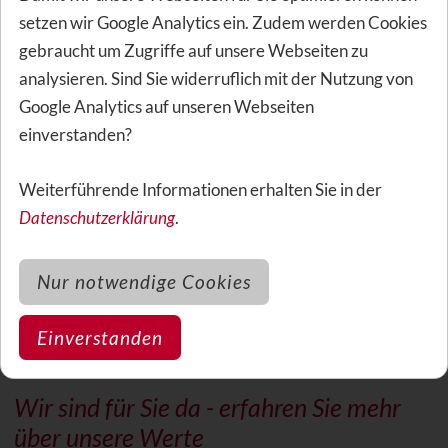
setzen wir Google Analytics ein. Zudem werden Cookies
gebraucht um Zugriffe auf unsere Webseiten zu
Ihr direkter Draht zur unseren
analysieren. Sind Sie widerruflich mit der Nutzung von
Experten:
040 / 357 358 48
Google Analytics auf unseren Webseiten
...oder für später einen
einverstanden?
Beratungstermin
buchen!
Weiterführende Informationen erhalten Sie in der
Datenschutzerklärung
.
Verwandte Themen zu diesem Artikel
Nur notwendige Cookies
Hat Ihnen der Artikel gefallen? Dann könnten folgende
Empfehlungen für Sie auch von Interesse sein.
Einverstanden
Wir sind für Sie da - erfahren Sie mehr
über unsere Werte