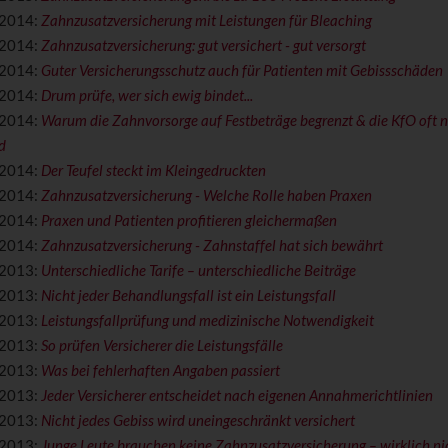
/2014:
Zahnzusatzversicherung mit Leistungen für Bleaching
/2014:
Zahnzusatzversicherung: gut versichert - gut versorgt
/2014:
Guter Versicherungsschutz auch für Patienten mit Gebissschäden
/2014:
Drum prüfe, wer sich ewig bindet...
/2014:
Warum die Zahnvorsorge auf Festbeträge begrenzt & die KfO oft n
d
/2014:
Der Teufel steckt im Kleingedruckten
/2014:
Zahnzusatzversicherung - Welche Rolle haben Praxen
/2014:
Praxen und Patienten profitieren gleichermaßen
/2014:
Zahnzusatzversicherung - Zahnstaffel hat sich bewährt
/2013:
Unterschiedliche Tarife – unterschiedliche Beiträge
/2013:
Nicht jeder Behandlungsfall ist ein Leistungsfall
/2013:
Leistungsfallprüfung und medizinische Notwendigkeit
/2013:
So prüfen Versicherer die Leistungsfälle
/2013:
Was bei fehlerhaften Angaben passiert
/2013:
Jeder Versicherer entscheidet nach eigenen Annahmerichtlinien
/2013:
Nicht jedes Gebiss wird uneingeschränkt versichert
/2013:
Junge Leute brauchen keine Zahnzusatzversicherung – wirklich ni