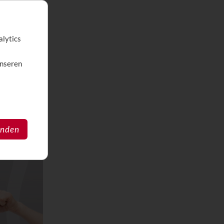
alytics
unseren
anden