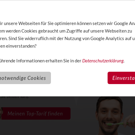
/2012:
Bei den Tarifen mehr vergleichen als nur den Preis
/2012:
Privatpatient beim Zahnarzt
r unsere Webseiten für Sie optimieren können setzen wir Google An
e der
DZW
– Die ZahnarztWoche finden Sie unter
www.dzw.de
.
dem werden Cookies gebraucht um Zugriffe auf unsere Webseiten zu
cheint im Zahnärztlicher Fach-Verlag (
www.zfv.de
).
ren. Sind Sie widerruflich mit der Nutzung von Google Analytics auf 
en einverstanden?
hrende Informationen erhalten Sie in der
Datenschutzerklärung
.
eraten - besser versorgt
notwendige Cookies
Einverst
Zahnzusatzversicherung für Sie die richtige ist, hängt stark von Ihrem
atus
ab. Wir begleiten Sie bei der Suche und finden gemeinsam
Sie besten Tarif.
Meinen Top-Tarif finden