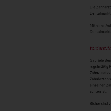
Die Zahnarzt
Dentalmarkt 
Mit einer Au
Dentalmarkt
to:dent.t
Gabriele Beng
regelmäßig F
Zahnzusatzve
Zahnärzten s
einzelnen Za
achten ist.
Bisher sind v