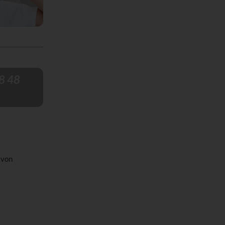
8 48
 von