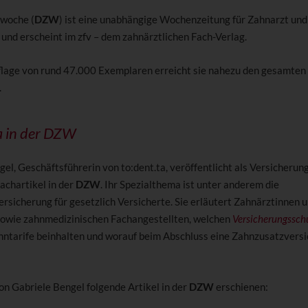
woche (
DZW
) ist eine unabhängige Wochenzeitung für Zahnarzt und
und erscheint im zfv – dem zahnärztlichen Fach-Verlag.
flage von rund 47.000 Exemplaren erreicht sie nahezu den gesamten
.
a in der DZW
el, Geschäftsführerin von to:dent.ta, veröffentlicht als Versicherun
achartikel in der
DZW
. Ihr Spezialthema ist unter anderem die
rsicherung für gesetzlich Versicherte. Sie erläutert Zahnärztinnen 
owie zahnmedizinischen Fachangestellten, welchen
Versicherungssch
hntarife beinhalten und worauf beim Abschluss eine Zahnzusatzvers
on Gabriele Bengel folgende Artikel in der
DZW
erschienen: