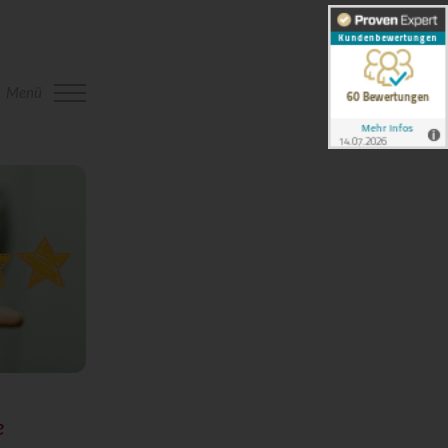
Menü
e