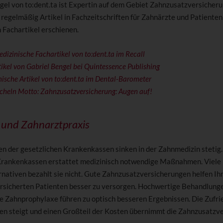
gel von to:dent.ta ist Expertin auf dem Gebiet Zahnzusatzversicheru
 regelmäßig Artikel in Fachzeitschriften für Zahnärzte und Patienten.
 Fachartikel erschienen.
izinische Fachartikel von to:dent.ta im Recall
ikel von Gabriel Bengel bei Quintessence Publishing
ische Artikel von to:dent.ta im Dental-Barometer
ächeln Motto: Zahnzusatzversicherung: Augen auf!
 und Zahnarztpraxis
en der gesetzlichen Krankenkassen sinken in der Zahnmedizin stetig.
Krankenkassen erstattet medizinisch notwendige Maßnahmen. Viele
rnativen bezahlt sie nicht. Gute Zahnzusatzversicherungen helfen Ihn
ersicherten Patienten besser zu versorgen. Hochwertige Behandlung
le Zahnprophylaxe führen zu optisch besseren Ergebnissen. Die Zufri
ten steigt und einen Großteil der Kosten übernimmt die Zahnzusatzv