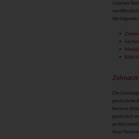
Gabriele Ben
veröffentlich
die folgenden
Zahnmed
Fachart
Medizin
Bitte l
Zahnarzt
Die Leistung
gesetzliche 
bessere Alte
gesetzlich v
professionel
Ihrer Patien