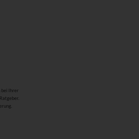
bei Ihrer
 Ratgeber.
erung.