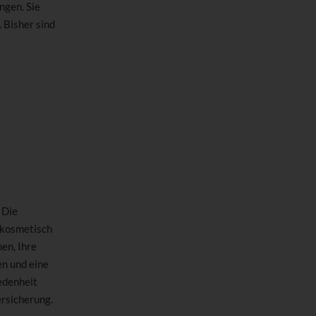
ngen. Sie
 Bisher sind
 Die
 kosmetisch
en, Ihre
en und eine
edenheit
ersicherung.