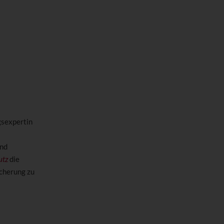
gsexpertin
und
utz
die
icherung zu