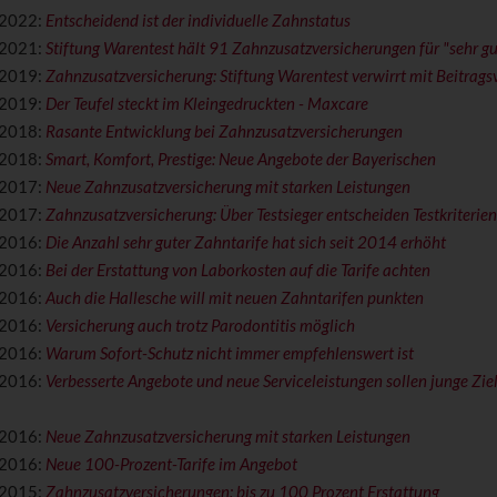
/2022:
Entscheidend ist der individuelle Zahnstatus
/2021:
Stiftung Warentest hält 91 Zahnzusatzversicherungen für "sehr gu
/2019:
Zahnzusatzversicherung: Stiftung Warentest verwirrt mit Beitrags
/2019:
Der Teufel steckt im Kleingedruckten - Maxcare
/2018:
Rasante Entwicklung bei Zahnzusatzversicherungen
/2018:
Smart, Komfort, Prestige: Neue Angebote der Bayerischen
/2017:
Neue Zahnzusatzversicherung mit starken Leistungen
/2017:
Zahnzusatzversicherung: Über Testsieger entscheiden Testkriterien
/2016:
Die Anzahl sehr guter Zahntarife hat sich seit 2014 erhöht
/2016:
Bei der Erstattung von Laborkosten auf die Tarife achten
/2016:
Auch die Hallesche will mit neuen Zahntarifen punkten
/2016:
Versicherung auch trotz Parodontitis möglich
/2016:
Warum Sofort-Schutz nicht immer empfehlenswert ist
/2016:
Verbesserte Angebote und neue Service­leistungen sollen junge Zi
/2016:
Neue Zahnzusatzversicherung mit starken Leistungen
/2016:
Neue 100-Prozent-Tarife im Angebot
/2015:
Zahnzusatzversicherungen: bis zu 100 Prozent Erstattung