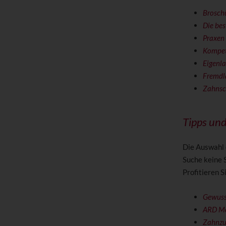
Brosch
Die bes
Praxen 
Kompete
Eigenla
Fremdl
Zahns
Tipps un
Die Auswahl 
Suche keine 
Profitieren 
Gewuss
ARD Mo
Zahnzu