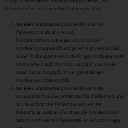
Zahnarzt diesen
Heil- und Kostenplan (HKP)
. Für
Patienten ist er aus folgenden Gründen wichtig:
der
Heil- und Kostenplan (HKP)
muss bei
Zahnersatzmaßnahmen und
Parodontitisbehandlungen vorab von der
Krankenkasse geprüft und genehmigt werden. Bei
dieser Prüfung geht es um die Frage, ob die geplante
Maßnahme medizinisch notwendig ist und ob sie
unter die Leistungspflicht der gesetzlichen
Krankenversicherung fällt.
der
Heil- und Kostenplan (HKP)
weist die
voraussichtlichen Gesamtkosten für die Behandlung
aus. So erfährt der Patient bereits vor der
Behandlung, welchen Zuschuss die Krankenkasse
bezahlt und welchen Eigenanteil er selbst zu tragen