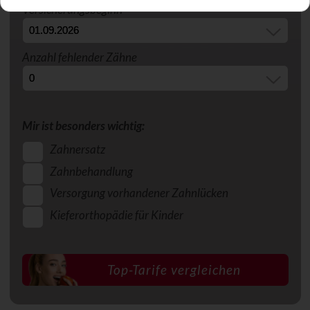
Versicherungsbeginn
Anzahl fehlender Zähne
Mir ist besonders wichtig:
Zahnersatz
Zahnbehandlung
Versorgung vorhandener Zahnlücken
Kieferorthopädie für Kinder