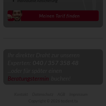
Individuelle Absicherung
Meinen Tarif finden
Ihr direkter Draht zur unseren
Experten:
040 / 357 358 48
...oder für später einen
Beratungstermin
buchen!
Kontakt
Datenschutz
AGB
Impressum
Copyright © 2026 to:dent.ta