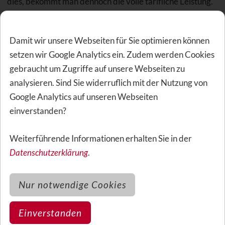
dies, bekommt man dennoch die volle tarifliche Leistung.
Damit wir unsere Webseiten für Sie optimieren können
Leistungsstarke
setzen wir Google Analytics ein. Zudem werden Cookies
Zahnzusatzversicherungen
gebraucht um Zugriffe auf unsere Webseiten zu
analysieren. Sind Sie widerruflich mit der Nutzung von
Unsere leistungsstarken Top-Tarife erstatten einen
Google Analytics auf unseren Webseiten
Großteil der Kosten für Zahnbehandlung, Zahnersatz
einverstanden?
und Prophylaxe. Überzeugen Sie sich selbst und
vergleichen Sie jetzt.
Weiterführende Informationen erhalten Sie in der
Datenschutzerklärung
.
Geburtsdatum
Nur notwendige Cookies
Einverstanden