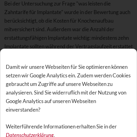
Bei der Untersuchung zur Frage "was leisten die
Zahntarife für Implantate" wurde in der Bewertung auch
berücksichtigt, ob die Kosten für Knochenaufbau
mitversichert sind. Außerdem war die Anzahl der
erstattungsfähigen Implantate wichtig: mindestens zehn
Implantate sollten während der Vertragslaufzeit erstattet
werden. Außerdem mindestens alle fünf Jahre zwei
Implantate im Kalenderjahr, ansonsten wenigstens eines
Damit wir unsere Webseiten für Sie optimieren können
pro Jahr. Das kann für Versicherte problematisch
setzen wir Google Analytics ein. Zudem werden Cookies
werden! Bei implantatgetragenen Brückenversorgungen
gebraucht um Zugriffe auf unsere Webseiten zu
sind immer mindestens zwei Implantate zeitgleich
analysieren. Sind Sie widerruflich mit der Nutzung von
erforderlich. Hier müssten sie bei Tarifen, die Implantate
Google Analytics auf unseren Webseiten
nicht nur in der Anzahl sondern auch pro Kalenderjahr
einverstanden?
begrenzen, zuerst prüfen, ob sie ausreichenden
Versicherungsschutz haben.
Weiterführende Informationen erhalten Sie in der
Datenschutzerklärung
.