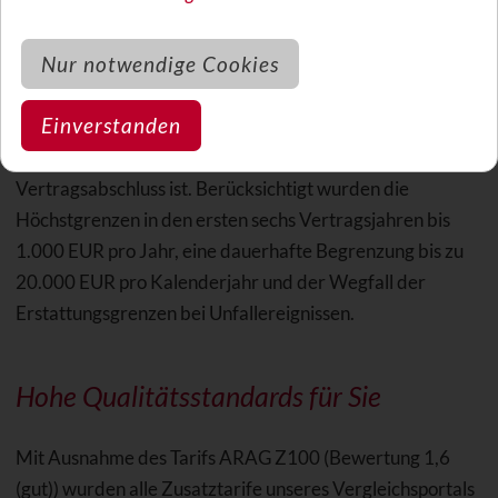
Jährliche Obergrenzen für Zahnersatz
Nur notwendige Cookies
Bei der Bewertung wurde auch die sogenannte
Einverstanden
"Zahnstaffel" beachtet. Sie regelt, wie hoch die
Gesamterstattung in den ersten Jahren nach
Vertragsabschluss ist. Berücksichtigt wurden die
Höchstgrenzen in den ersten sechs Vertragsjahren bis
1.000 EUR pro Jahr, eine dauerhafte Begrenzung bis zu
20.000 EUR pro Kalenderjahr und der Wegfall der
Erstattungsgrenzen bei Unfallereignissen.
Hohe Qualitätsstandards für Sie
Mit Ausnahme des Tarifs ARAG Z100 (Bewertung 1,6
(gut)) wurden alle Zusatztarife unseres Vergleichsportals