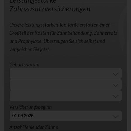
Zahnzusatzversicherungen
Unsere leistungsstarken Top-Tarife erstatten einen
Großteil der Kosten für Zahnbehandlung, Zahnersatz
und Prophylaxe. Überzeugen Sie sich selbst und
vergleichen Sie jetzt.
Geburtsdatum
Versicherungsbeginn
Anzahl fehlender Zähne