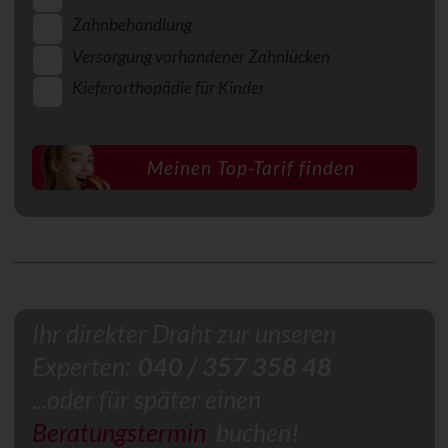
Zahnbehandlung
Versorgung vorhandener Zahnlücken
Kieferorthopädie für Kinder
Ihr direkter Draht zur unseren
Experten:
040 / 357 358 48
...oder für später einen
Beratungstermin
buchen!