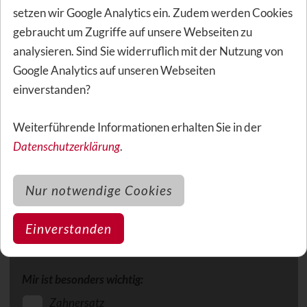
im Leistungsfall nicht im Regen stehen lassen.
setzen wir Google Analytics ein. Zudem werden Cookies
Finden Sie hier Ihren individuellen Top-Tarif.
gebraucht um Zugriffe auf unsere Webseiten zu
analysieren. Sind Sie widerruflich mit der Nutzung von
Geburtsdatum
Google Analytics auf unseren Webseiten
einverstanden?
Weiterführende Informationen erhalten Sie in der
Datenschutzerklärung
.
Versicherungsbeginn
Nur notwendige Cookies
Anzahl fehlender Zähne
Einverstanden
Mir ist besonders wichtig:
Zahnersatz