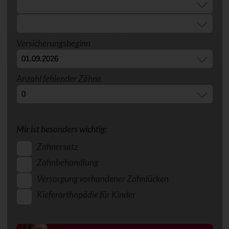
Versicherungsbeginn
Anzahl fehlender Zähne
Mir ist besonders wichtig:
Zahnersatz
Zahnbehandlung
Versorgung vorhandener Zahnlücken
Kieferorthopädie für Kinder