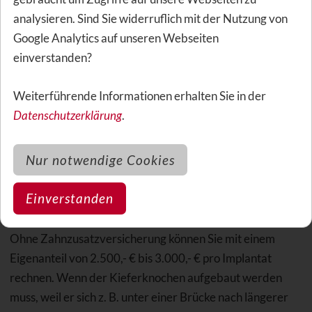
sie die Versicherungsleistung auf höchstens 3 weitere
analysieren. Sind Sie widerruflich mit der Nutzung von
Implantate.
Google Analytics auf unseren Webseiten
einverstanden?
Sichern Sie sich also die souveräne Entscheidungshoheit
über den optimalen Zahnersatz, indem Sie eine
Weiterführende Informationen erhalten Sie in der
Zahnzusatzversicherung ohne Tarifaufschläge und
Datenschutzerklärung
.
Leistungseinschränkungen wählen.
Nur notwendige Cookies
Bezahlbare Implantate dank
Zahnzusatzversicherung
Einverstanden
Ohne Zahnzusatzversicherung können Sie mit einem
Eigenanteil von 2.500,- € bis 3.000,- € pro Implantat
rechnen. Wenn der Kieferknochen aufgebaut werden
muss, weil er sich z. B. unter einer Brücke nach längerer