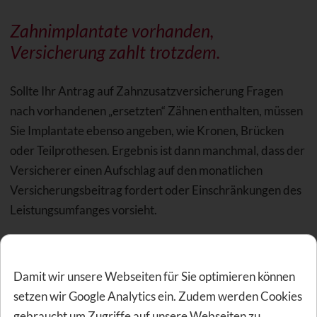
Zahnimplantate vorhanden,
Versicherung zahlt trotzdem.
Sollte Ihr Antrag auf Zahnzusatzversicherung Fragen
nach vorhandenen „ersetzten“ Zähnen enthalten, müssen
Sie Implantate ebenso angeben, wie Kronen, Brücken
oder Teilprothesen. Ergebnis ist dann manchmal, dass der
Versicherer einen Aufschlag auf den monatlichen
Versicherungsbeitrag fordert oder Einschränkungen des
Leistungsumfanges vorsieht.
Beispiel: Es gibt bei der Deutschen Familienversicherung
eine Zahnzusatzversicherung, die für maximal 5
Damit wir unsere Webseiten für Sie optimieren können
Implantate Kosten erstattet. Sollten Sie bei
setzen wir Google Analytics ein. Zudem werden Cookies
Antragstellung bereits 2 Implantate besitzen, reduziert
gebraucht um Zugriffe auf unsere Webseiten zu