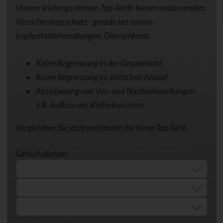
Unsere leistungsstarken Top-Tarife bieten umfassenden
Versicherungsschutz - gerade bei teuren
Implantatbehandlungen. Dies umfasst
Keine Begrenzung in der Gesamtzahl
Keine Begrenzung im zeitlichen Ablauf
Absicherung von Vor- und Nachbehandlungen
z.B. Aufbau des Kieferknochens
Vergleichen Sie jetzt und finden Sie Ihren Top-Tarif.
Geburtsdatum