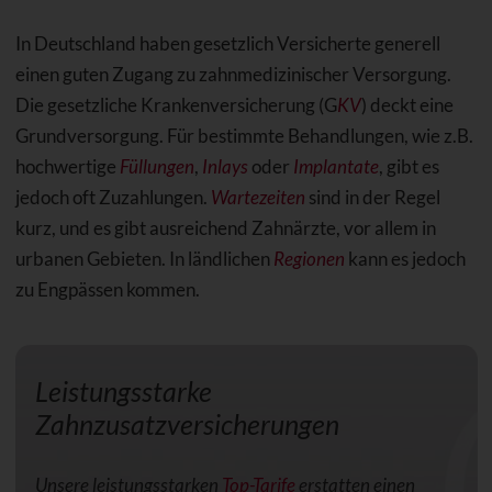
In Deutschland haben gesetzlich Versicherte generell
einen guten Zugang zu zahnmedizinischer Versorgung.
Die gesetzliche Krankenversicherung (G
KV
) deckt eine
Grundversorgung. Für bestimmte Behandlungen, wie z.B.
hochwertige
Füllungen
,
Inlays
oder
Implantate
, gibt es
jedoch oft Zuzahlungen.
Wartezeiten
sind in der Regel
kurz, und es gibt ausreichend Zahnärzte, vor allem in
urbanen Gebieten. In ländlichen
Regionen
kann es jedoch
zu Engpässen kommen.
Leistungsstarke
Zahnzusatzversicherungen
Unsere leistungsstarken
Top-Tarife
erstatten einen