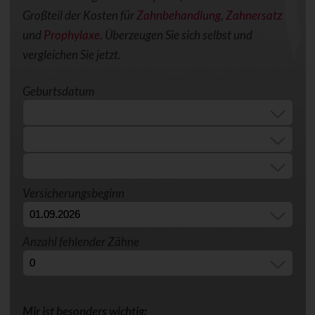
Großteil der Kosten für
Zahnbehandlung
,
Zahnersatz
und
Prophylaxe
. Überzeugen Sie sich selbst und
vergleichen Sie jetzt.
Geburtsdatum
Versicherungsbeginn
Anzahl fehlender Zähne
Mir ist besonders wichtig: