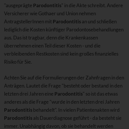
"ausgeprägte
Parodontitis
" in die Akte schreibt. Andere
Versicherer wie Gothaer und Union nehmen
AntragstellerInnen mit
Parodontitis
an und schließen
lediglich die Kosten künftiger Parodontosebehandlungen
aus. Das ist tragbar, denn die Krankenkassen
übernehmen einen Teil dieser Kosten - und die
verbleibenden Restkosten sind kein großes finanzielles
Risiko für Sie.
Achten Sie auf die Formulierungen der Zahnfragen in den
Anträgen. Lautet die Frage "besteht oder bestand in den
letzten drei Jahren eine
Parodontitis
" so ist das etwas
anderes als die Frage "wurde in den letzten drei Jahren
Parodontitis
behandelt". In vielen Patientenakten wird
Parodontitis
als Dauerdiagnose geführt - da besteht sie
immer. Unabhängig davon, ob sie behandelt werden