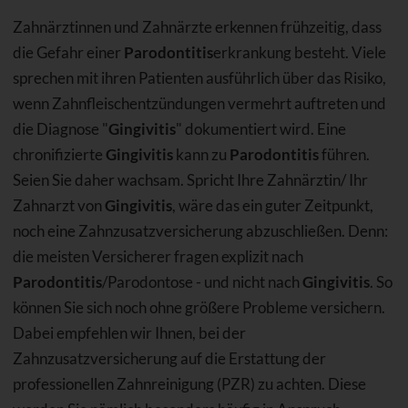
Zahnärztinnen und Zahnärzte erkennen frühzeitig, dass
die Gefahr einer
Parodontitis
erkrankung besteht. Viele
sprechen mit ihren Patienten ausführlich über das Risiko,
wenn Zahnfleischentzündungen vermehrt auftreten und
die Diagnose "
Gingivitis
" dokumentiert wird. Eine
chronifizierte
Gingivitis
kann zu
Parodontitis
führen.
Seien Sie daher wachsam. Spricht Ihre Zahnärztin/ Ihr
Zahnarzt von
Gingivitis
, wäre das ein guter Zeitpunkt,
noch eine Zahnzusatzversicherung abzuschließen. Denn:
die meisten Versicherer fragen explizit nach
Parodontitis
/Parodontose - und nicht nach
Gingivitis
. So
können Sie sich noch ohne größere Probleme versichern.
Dabei empfehlen wir Ihnen, bei der
Zahnzusatzversicherung auf die Erstattung der
professionellen Zahnreinigung (PZR) zu achten. Diese