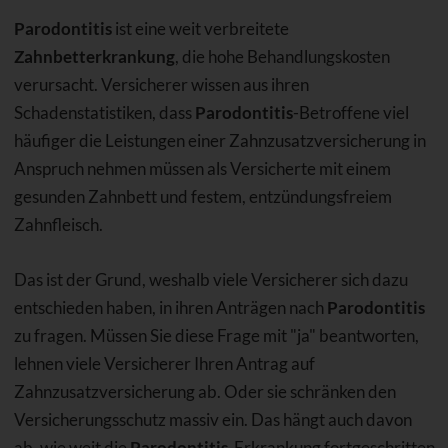
Parodontitis
ist eine weit verbreitete
Zahnbetterkrankung
, die hohe Behandlungskosten
verursacht. Versicherer wissen aus ihren
Schadenstatistiken, dass
Parodontitis
-Betroffene viel
häufiger die Leistungen einer Zahnzusatzversicherung in
Anspruch nehmen müssen als Versicherte mit einem
gesunden Zahnbett und festem, entzündungsfreiem
Zahnfleisch.
Das ist der Grund, weshalb viele Versicherer sich dazu
entschieden haben, in ihren Anträgen nach
Parodontitis
zu fragen. Müssen Sie diese Frage mit "ja" beantworten,
lehnen viele Versicherer Ihren Antrag auf
Zahnzusatzversicherung ab. Oder sie schränken den
Versicherungsschutz massiv ein. Das hängt auch davon
ab, wie weit die
Parodontitis
-Erkrankung fortgeschritten