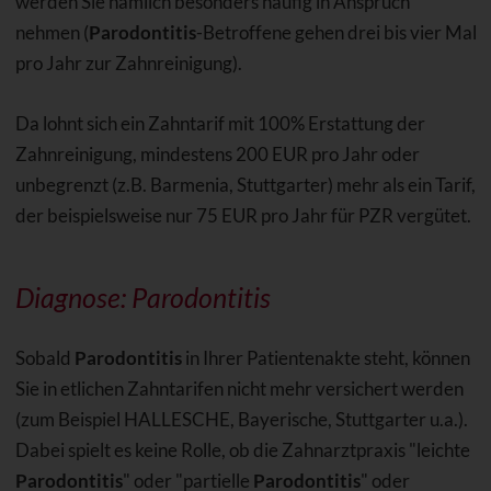
werden Sie nämlich besonders häufig in Anspruch
nehmen (
Parodontitis
-Betroffene gehen drei bis vier Mal
pro Jahr zur Zahnreinigung).
Da lohnt sich ein Zahntarif mit 100% Erstattung der
Zahnreinigung, mindestens 200 EUR pro Jahr oder
unbegrenzt (z.B. Barmenia, Stuttgarter) mehr als ein Tarif,
der beispielsweise nur 75 EUR pro Jahr für PZR vergütet.
Diagnose: Parodontitis
Sobald
Parodontitis
in Ihrer Patientenakte steht, können
Sie in etlichen Zahntarifen nicht mehr versichert werden
(zum Beispiel HALLESCHE, Bayerische, Stuttgarter u.a.).
Dabei spielt es keine Rolle, ob die Zahnarztpraxis "leichte
Parodontitis
" oder "partielle
Parodontitis
" oder