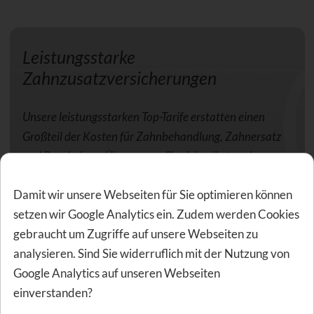
Leistungsstarke
Zahnzusatzversicherungen
Unsere leistungsstarken Top-Tarife erstatten einen
Großteil der Kosten für Zahnbehandlung, Zahnersatz
und Prophylaxe. Überzeugen Sie sich selbst und
vergleichen Sie jetzt.
Damit wir unsere Webseiten für Sie optimieren können
Geburtsdatum
setzen wir Google Analytics ein. Zudem werden Cookies
gebraucht um Zugriffe auf unsere Webseiten zu
analysieren. Sind Sie widerruflich mit der Nutzung von
Google Analytics auf unseren Webseiten
einverstanden?
Versicherungsbeginn