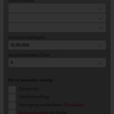
Geburtsdatum
Versicherungsbeginn
Anzahl fehlender Zähne
Mir ist besonders wichtig:
Zahnersatz
Zahnbehandlung
Versorgung vorhandener
Zahnlücken
Kieferorthopädie
für Kinder