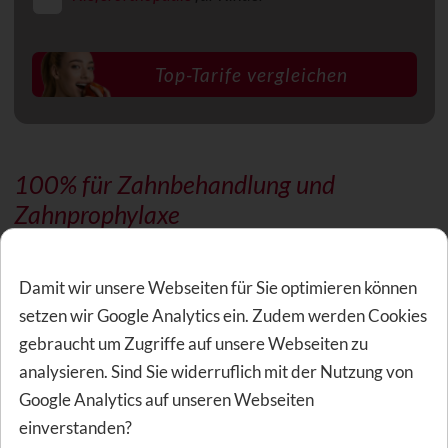
100% für Zahnbehandlung und
Zahnprophylaxe
Die Kosten für konservierende Leistungen (z.B.
Füllungen
,
Damit wir unsere Webseiten für Sie optimieren können
Wurzelkanalbehandlungen
), chirurgische Maßnahmen
setzen wir Google Analytics ein. Zudem werden Cookies
(z.B. Wurzelspitzenresektion) und
gebraucht um Zugriffe auf unsere Webseiten zu
Parodontitis
behandlungen werden zu 100%
analysieren. Sind Sie widerruflich mit der Nutzung von
übernommen. Die Leistungen der Krankenkasse werden
Google Analytics auf unseren Webseiten
dabei angerechnet. Für die Zahnprophylaxe zahlt der
einverstanden?
Tarif
zahngesundheit ideal
max. 100 Euro pro