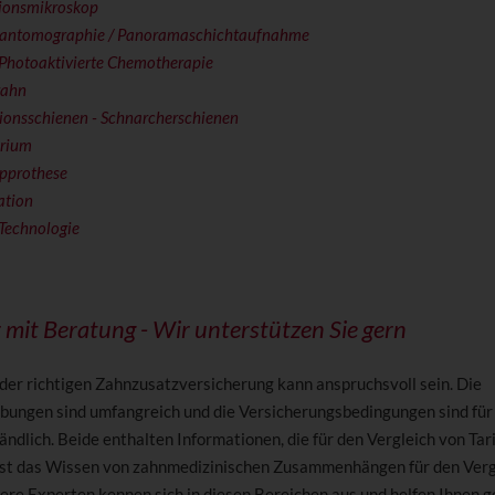
ionsmikroskop
antomographie / Panoramaschichtaufnahme
 Photoaktivierte Chemotherapie
zahn
ionsschienen - Schnarcherschienen
orium
opprothese
ation
Technologie
 mit Beratung - Wir unterstützen Sie gern
der richtigen Zahnzusatzversicherung kann anspruchsvoll sein. Die
ibungen sind umfangreich und die Versicherungsbedingungen sind für
ndlich. Beide enthalten Informationen, die für den Vergleich von Tar
ist das Wissen von zahnmedizinischen Zusammenhängen für den Verg
sere Experten kennen sich in diesen Bereichen aus und helfen Ihnen g