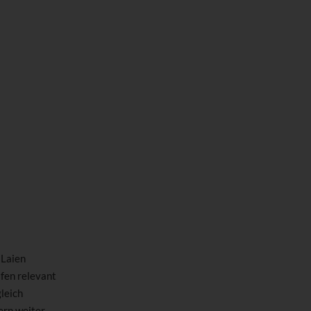
 Laien
ifen relevant
leich
ern weiter.