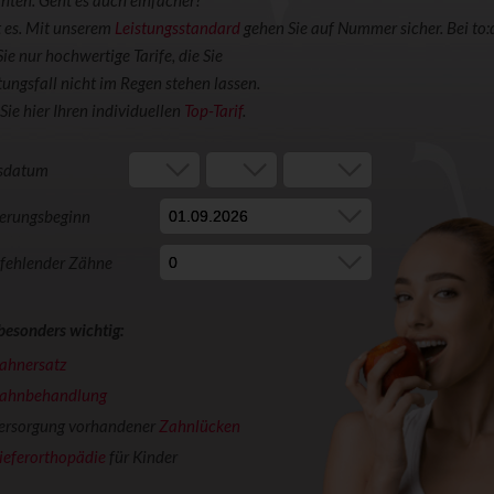
hten. Geht es auch einfacher?
t es. Mit unserem
Leistungsstandard
gehen Sie auf Nummer sicher. Bei to:
Sie nur hochwertige Tarife, die Sie
tungsfall nicht im Regen stehen lassen.
Sie hier Ihren individuellen
Top-Tarif
.
sdatum
herungsbeginn
 fehlender Zähne
 besonders wichtig:
ahnersatz
ahnbehandlung
ersorgung vorhandener
Zahnlücken
ieferorthopädie
für Kinder