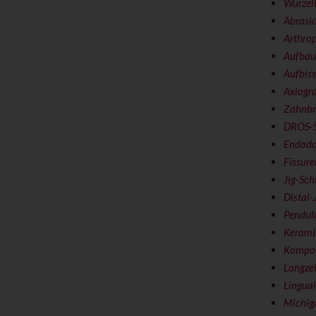
Wurzel
Abrasio
Arthrop
Aufbauf
Aufbiss
Axiogr
Zahnbrü
DROS-Sc
Endodo
Fissur
Jig-Sch
Distal-
Pendu
Kerami
Kompos
Langze
Lingual
Michig