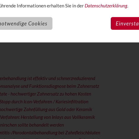
 zu verschiedenen Behandlungsformen
hrende Informationen erhalten Sie in der
Datenschutzerklärung
.
sche Fortschritt kommt gesetzlich Versicherten in der Regel erst ver
notwendige Cookies
Einverst
ner guten Zahnzusatzversicherung kommen Sie in den Genuss neuer
ormen, die schonender oder effizienter als die bisherigen Maßnahme
n jedem Fall vor einer Behandlung, ob Ihre Zahnzusatzversicherung di
erbehandlung ist effektiv und schmerzreduzierend
onsanalyse und Funktionsdiagnose beim Zahnersatz
ate - hochwertiger Zahnersatz zu hohen Kosten
Stopp durch Icon-Verfahren / Kariesinfiltration
 hochwertige Zahnfüllung aus Gold oder Keramik
erfahren: Herstellung von Inlays aus Vollkeramik
nirschen sollte behandelt werden
ntitis-/Parodontalbehandlung bei Zahnfleischbluten