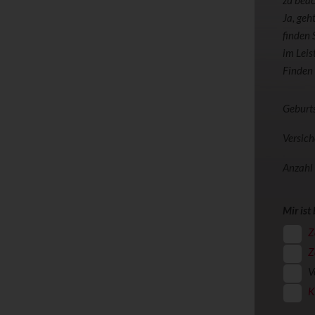
zu beac
Ja, geh
finden 
im Leis
Finden 
Geburt
Versic
Anzahl
Mir ist
Z
Z
V
K