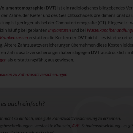
e Volumentomographie
(
DVT
) ist ein radiologisches bildgebendes Ve
 der Zähne, der Kiefer und des Gesichtsschädels dreidimensional dars
stung ist geringer als bei der Computertomografie (CT). Eingesetzt 
zin häufig bei geplanten
Implantaten
und bei
Wurzelkanalbehandlung
Krankenkassen
erstatten die Kosten der
DVT
nicht – es ist eine reine
ng. Ältere Zahnzusatzversicherungen übernehmen diese Kosten leider
ren Zahnzusatzversicherungen haben dagegen
DVT
ausdrücklich in 
ngen
als erstattungsfähig ausgewiesen.
exikon zu Zahnzusatzversicherungen
 es auch einfach?
gar nicht so einfach, eine gute Zahnzusatzversicherung zu erkennen.
gsbeschreibungen, versteckte Klauseln,
AVB
, Schadensabwicklung - es gib