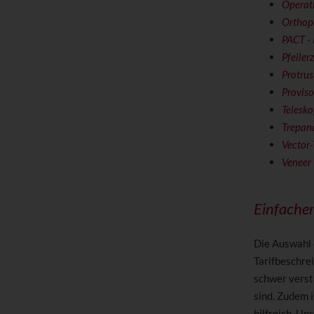
Operat
Orthop
PACT -
Pfeiler
Protrus
Provis
Telesk
Trepan
Vector-
Veneer
Einfacher
Die Auswahl 
Tarifbeschre
schwer verstä
sind. Zudem 
hilfreich. Un