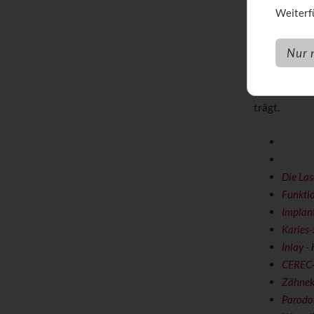
Hinweise
Weiterfü
Der medizini
Nur 
Gute. Mit ei
Behandlungsf
Klären Sie i
trägt.
Die Las
Funkti
Implant
Karies-
Inlay -
CEREC-V
Zähnek
Parodo