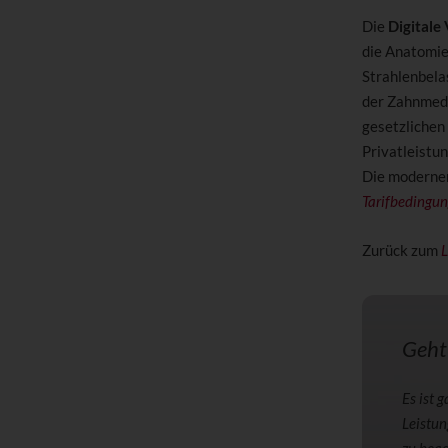
Die
Digital
die Anatomie
Strahlenbela
der Zahnmedi
gesetzlichen
Privatleistu
Die moderne
Tarifbedingu
Zurück zum
L
Geht
Es ist 
Leistun