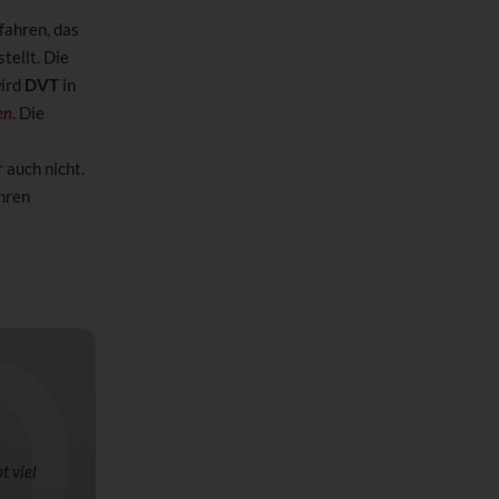
rfahren, das
tellt. Die
wird
DVT
in
en
. Die
 auch nicht.
ihren
t viel