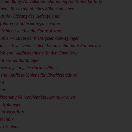
behandlung/Wurzelkanalbehandlung zur Zahnerhaltung
nen - Risiko nächtliches Zähneknirschen
athie - Störung des Kiefergelenks
üllung - Stabilisierung des Zahns
-Schiene schützt die Zahnsubstanz
aphie - Analyse der Kiefergelenkbewegungen
cke - festsitzender, nicht herausnehmbarer Zahnersatz
hiene - Aufbissschiene für den Oberkiefer
ntie/Endodontologie
enversiegelung der Backenzähne
iene - Aufbiss-Schiene für Oberkieferzähne
Jet
lum
kkronen / Vollverblendete Keramikkronen
itfüllungen
itprovisorium
technik
an-Schiene