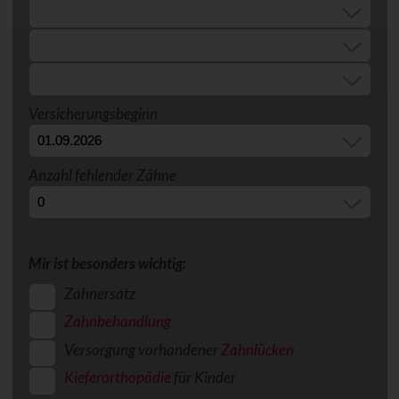
Versicherungsbeginn
Anzahl fehlender Zähne
Mir ist besonders wichtig:
Zahnersatz
Zahnbehandlung
Versorgung vorhandener
Zahnlücken
Kieferorthopädie
für Kinder