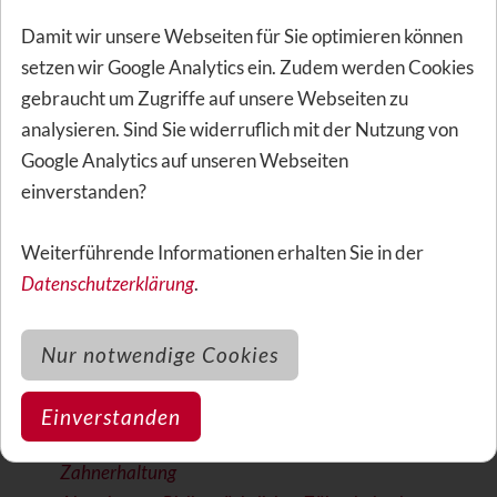
Damit wir unsere Webseiten für Sie optimieren können
Die Laserbehandlung ist effektiv und
setzen wir Google Analytics ein. Zudem werden Cookies
schmerzreduzierend
gebraucht um Zugriffe auf unsere Webseiten zu
Funktionsanalyse und Funktionsdiagnose beim
analysieren. Sind Sie widerruflich mit der Nutzung von
Zahnersatz
Google Analytics auf unseren Webseiten
Implantate - hochwertiger Zahnersatz zu hohen
einverstanden?
Kosten
Karies-Stopp durch Icon-Verfahren / Kariesinfiltration
Weiterführende Informationen erhalten Sie in der
Inlay - hochwertige Zahnfüllung aus Gold oder Keramik
Datenschutzerklärung
.
CEREC-Verfahren: Herstellung von Inlays aus
Vollkeramik
Zähneknirschen sollte behandelt werden
Nur notwendige Cookies
Parodontitis-/Parodontalbehandlung bei
Zahnfleischbluten
Einverstanden
Wurzelbehandlung/Wurzelkanalbehandlung zur
Zahnerhaltung