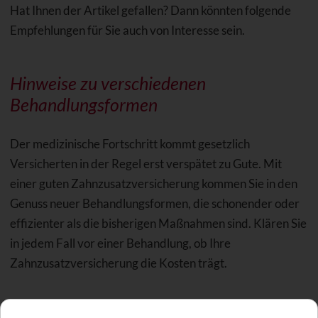
Hat Ihnen der Artikel gefallen? Dann könnten folgende
Empfehlungen für Sie auch von Interesse sein.
Hinweise zu verschiedenen
Behandlungsformen
Der medizinische Fortschritt kommt gesetzlich
Versicherten in der Regel erst verspätet zu Gute. Mit
einer guten Zahnzusatzversicherung kommen Sie in den
Genuss neuer Behandlungsformen, die schonender oder
effizienter als die bisherigen Maßnahmen sind. Klären Sie
in jedem Fall vor einer Behandlung, ob Ihre
Zahnzusatzversicherung die Kosten trägt.