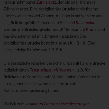
herausnehmbarer
Zahnersatz
, der ein oder mehrere
Zähne ersetzt. Eine dreigliedrige
Brücke
schließt eine
Lücke zwischen zwei Zähnen, die überkront werden und
als „
Brückenpfeiler
“ dienen. Im
Heil- und Kostenplan
werden die
Brückenpfeiler
mit „K“ (entspricht
Krone
) und
das Zwischenglied mit „B“ gekennzeichnet. Die
dreigliedrige
Brücke
besteht also aus K – B – K. Eine
viergliedrige
Brücke
aus K-B-B-K.
Die gesetzliche Krankenversicherung zahlt für die
Brücke
lediglich einen
Festzuschuss
.
Mehrkosten
– z.B. für
Brücken
aus Keramik statt Metall – zahlen Versicherte
aus eigener Tasche, wenn sie keine private
Zahnzusatzversicherung haben.
Zurück zum
Lexikon zu Zahnzusatzversicherungen