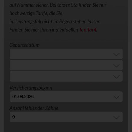
auf Nummer sicher. Bei to:dent.ta finden Sie nur
hochwertige Tarife, die Sie
im Leistungsfall nicht im Regen stehen lassen.
Finden Sie hier Ihren individuellen
Top-Tarif
.
Geburtsdatum
Versicherungsbeginn
Anzahl fehlender Zähne