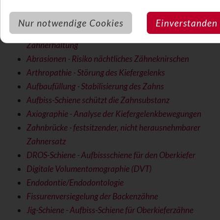
Parodontitis-/Parodontalbehandlung bei
Zahnfleischbluten
Nur notwendige Cookies
Einverstanden
Wurzelbehandlung/Wurzelkanalbehandlung zur
Zahnerhaltung
Abrasionen - Risiko nächtliches Zähneknirschen
Arthropathie - Störung des Kiefergelenks
Aufbaufüllung - Stabilisierung des Zahns
Aufbiss-Schiene schützt die Zahnsubstanz
Axiographie - Analyse der Kiefergelenkbewegungen
Zahnbrücke - festsitzender, nicht herausnehmbarer
Zahnersatz
DROS-Schiene - Aufbissschiene für den Oberkiefer
Digitale Volumentomographie (DVT)
Endodontie/Endodontologie
Fissurenversiegelung der Backenzähne
Jig-Schiene - Aufbiss-Schiene für Oberkieferzähne