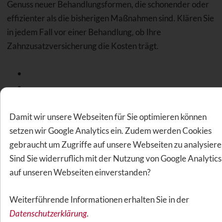
Genuss neuer Behandlungsformen, die schonender oder
effizienter als die bisherigen Maßnahmen sind. Klären Sie
in jedem Fall vor einer Behandlung, ob Ihre
Zahnzusatzversicherung die Kosten trägt.
Die Laserbehandlung ist effektiv und
schmerzreduzierend
Damit wir unsere Webseiten für Sie optimieren können
Implantate - hochwertiger Zahnersatz zu hohen
setzen wir Google Analytics ein. Zudem werden Cookies
Kosten
gebraucht um Zugriffe auf unsere Webseiten zu analysiere
Karies-Stopp durch Icon-Verfahren / Kariesinfiltration
Sind Sie widerruflich mit der Nutzung von Google Analytics
Inlay - hochwertige Zahnfüllung aus Gold oder Keramik
auf unseren Webseiten einverstanden?
CEREC-Verfahren: Herstellung von Inlays aus
Vollkeramik
Weiterführende Informationen erhalten Sie in der
Zähneknirschen sollte behandelt werden
Datenschutzerklärung
.