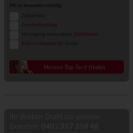
Mir ist besonders wichtig:
Zahnersatz
Zahnbehandlung
Versorgung vorhandener
Zahnlücken
Kieferorthopädie
für Kinder
Ihr direkter Draht zur unseren
Experten:
040 / 357 358 48