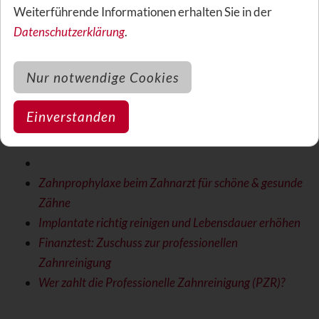
Ursachen für viele Beschwerden. Ihre Zähne bleiben
Weiterführende Informationen erhalten Sie in der
schön und gesund. Gute Zahnzusatzversicherungen
Datenschutzerklärung
.
zahlen hohe Zuschüsse für diese Vorsorge, da gesunde
Zähne weniger Probleme verursachen.
Nur notwendige Cookies
Was ist Prophylaxe / Zahnprophylaxe beim Zahnarzt?
Einverstanden
Zahnprophylaxe beim Zahnarzt für schöne & gesunde
Zähne
Implantate richtig reinigen und Lebensdauer erhöhen
Finanztest: Zuschuss zur professionellen
Zahnreinigung
Wer zahlt die Professionelle Zahnreinigung (PZR)?