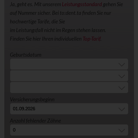
Ja, geht es. Mit unserem
Leistungsstandard
gehen Sie
auf Nummer sicher. Bei to:dent.ta finden Sie nur
hochwertige Tarife, die Sie
im Leistungsfall nicht im Regen stehen lassen.
Finden Sie hier Ihren individuellen
Top-Tarif
.
Geburtsdatum
Versicherungsbeginn
Anzahl fehlender Zähne