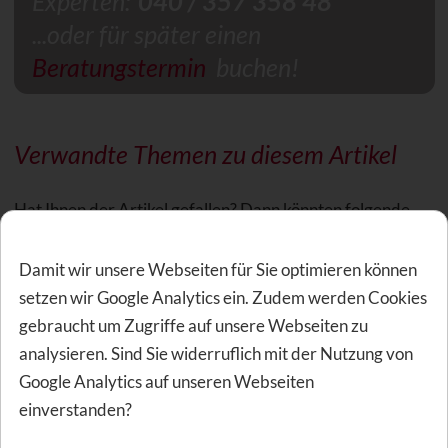
Experten:
040 / 357 358 48
...oder für später einen
Beratungstermin
buchen!
Verwandte Themen zu diesem Artikel
Hat Ihnen der Artikel gefallen? Dann könnten folgende
Empfehlungen für Sie auch von Interesse sein.
Damit wir unsere Webseiten für Sie optimieren können
setzen wir Google Analytics ein. Zudem werden Cookies
Zahnprophylaxe: Schöne Zähne richtig
gebraucht um Zugriffe auf unsere Webseiten zu
pflegen
analysieren. Sind Sie widerruflich mit der Nutzung von
Google Analytics auf unseren Webseiten
Die Zahnprophylaxe ist eine Vorsorge beim Zahnarzt. Die
einverstanden?
professionellen Zahnreinigung behebt vorbeugend