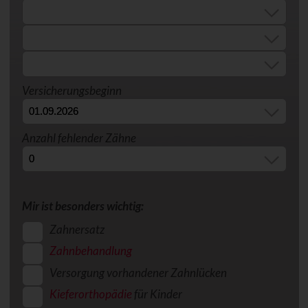
Versicherungsbeginn
Anzahl fehlender Zähne
Mir ist besonders wichtig:
Zahnersatz
Zahnbehandlung
Versorgung vorhandener Zahnlücken
Kieferorthopädie
für Kinder