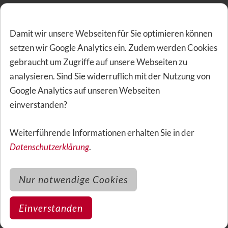
nicht versichert
Damit wir unsere Webseiten für Sie optimieren können
setzen wir Google Analytics ein. Zudem werden Cookies
Sonstige Leistungen Barmenia Mehr
gebraucht um Zugriffe auf unsere Webseiten zu
Zahn 100 + Zahn VB
analysieren. Sind Sie widerruflich mit der Nutzung von
Google Analytics auf unseren Webseiten
Wartezeit
einverstanden?
In diesem Tarif gibt es keine
Wartezeiten
.
Weiterführende Informationen erhalten Sie in der
Datenschutzerklärung
.
Fehlende Zähne
Nur notwendige Cookies
Ein fehlender Zahn wird ohne Einschränkung
Einverstanden
mitversichert, sofern der Ersatz bei
Antragstellung
nicht
bereits angeraten oder beabsichtigt war. Fehlen 2 Zähne,