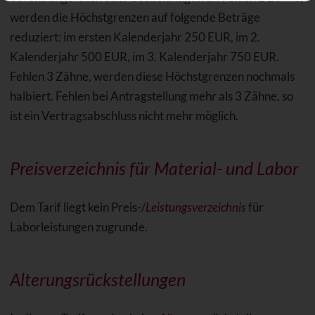
werden die Höchstgrenzen auf folgende Beträge
reduziert: im ersten Kalenderjahr 250 EUR, im 2.
Kalenderjahr 500 EUR, im 3. Kalenderjahr 750 EUR.
Fehlen 3 Zähne, werden diese Höchstgrenzen nochmals
halbiert. Fehlen bei Antragstellung mehr als 3 Zähne, so
ist ein Vertragsabschluss nicht mehr möglich.
Preisverzeichnis für Material- und Labor
Dem Tarif liegt kein Preis-/
Leistungsverzeichnis
für
Laborleistungen zugrunde.
Alterungsrückstellungen