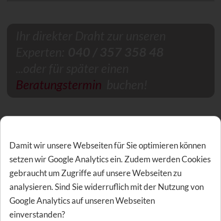
Ihr direkter Draht zur unseren
Experten:
040 / 357 358 48
...oder für später einen
Beratungstermin
buchen!
Verwandte Themen zu diesem Artikel
Damit wir unsere Webseiten für Sie optimieren können
Hat Ihnen der Artikel gefallen? Dann könnten folgende
setzen wir Google Analytics ein. Zudem werden Cookies
Empfehlungen für Sie auch von Interesse sein.
gebraucht um Zugriffe auf unsere Webseiten zu
analysieren. Sind Sie widerruflich mit der Nutzung von
Google Analytics auf unseren Webseiten
Finanzielle Vorteile durch
einverstanden?
Zahnzusatzversicherungen