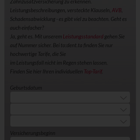
Zahnzusatzversicherung zu erkennen.
Leistungsbeschreibungen, versteckte Klauseln,
AVB
,
Schadensabwicklung - es gibt viel zu beachten. Geht es
auch einfacher?
Ja, geht es. Mit unserem
Leistungsstandard
gehen Sie
auf Nummer sicher. Bei to:dent.ta finden Sie nur
hochwertige Tarife, die Sie
im Leistungsfall nicht im Regen stehen lassen.
Finden Sie hier Ihren individuellen
Top-Tarif
.
Geburtsdatum
Versicherungsbeginn