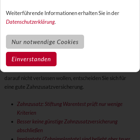
Weiterführende Informationen erhalten Sie in der
Eine Behandlung beim Zahnarzt mag niemand. Achten Sie
Datenschutzerklärung
.
darauf, dass Sie nicht auch noch auf hohen Kosten sitzen
bleiben. Mit einer guten Zahnzusatzversicherung sind Sie
Nur notwendige Cookies
finanziell abgesichert. Ihre Zahnzusatzversicherung
übernimmt die Kosten für hochwertigen Zahnersatz und
Einverstanden
zahlt die regelmäßige professionelle Zahnreinigung. Am
besten halten Ihre Zähne ein Leben lang. Wenn Sie sich
darauf nicht verlassen wollen, entscheiden Sie sich für
eine gute Zahnzusatzversicherung.
Zahnzusatz: Stiftung Warentest prüft nur wenige
Kriterien
Besser keine günstige Zahnzusatzversicherung
abschließen
Implantate (Zahnimplantate) sind beliebt aber teuer