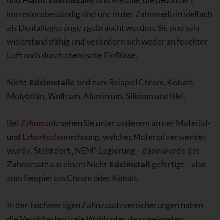
und
Platin
.
Edelmetalle
sind Metalle, die besonders
korrosionsbeständig sind und in der Zahnmedizin vielfach
als Dentallegierungen gebraucht werden. Sie sind sehr
widerstandsfähig und verändern sich weder an feuchter
Luft noch durch chemische Einflüsse.
Nicht-
Edelmetalle
sind zum Beispiel Chrom, Kobalt,
Molybdän, Wolfram, Aluminium, Silicium und Blei.
Bei
Zahnersatz
sehen Sie unter anderem an der Material-
und
Laborkosten
rechnung, welches Material verwendet
wurde. Steht dort „NEM“-Legierung – dann wurde der
Zahnersatz aus einem Nicht-
Edelmetall
gefertigt – also
zum Beispiel aus Chrom oder Kobalt.
In den hochwertigen Zahnzusatzversicherungen haben
die Versicherten freie Wahl unter den geeigneten