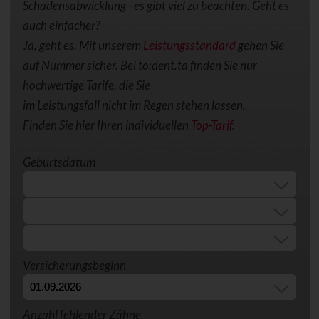
Schadensabwicklung - es gibt viel zu beachten. Geht es
auch einfacher?
Ja, geht es. Mit unserem
Leistungsstandard
gehen Sie
auf Nummer sicher. Bei to:dent.ta finden Sie nur
hochwertige Tarife, die Sie
im Leistungsfall nicht im Regen stehen lassen.
Finden Sie hier Ihren individuellen
Top-Tarif
.
Geburtsdatum
Versicherungsbeginn
Anzahl fehlender Zähne