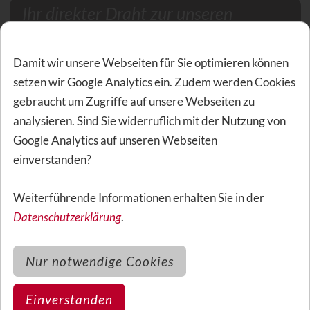
Ihr direkter Draht zur unseren
Experten:
040 / 357 358 48
...oder für später einen
Damit wir unsere Webseiten für Sie optimieren können
Beratungstermin
buchen!
setzen wir Google Analytics ein. Zudem werden Cookies
gebraucht um Zugriffe auf unsere Webseiten zu
analysieren. Sind Sie widerruflich mit der Nutzung von
Verwandte Themen zu diesem Artikel
Google Analytics auf unseren Webseiten
einverstanden?
Hat Ihnen der Artikel gefallen? Dann könnten folgende
Weiterführende Informationen erhalten Sie in der
Empfehlungen für Sie auch von Interesse sein.
Datenschutzerklärung
.
Finanzielle Vorteile durch
Nur notwendige Cookies
Zahnzusatzversicherungen
Einverstanden