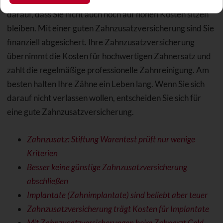
Eine Behandlung beim Zahnarzt mag niemand. Achten Sie
darauf, dass Sie nicht auch noch auf hohen Kosten sitzen
bleiben. Mit einer guten Zahnzusatzversicherung sind Sie
finanziell abgesichert. Ihre Zahnzusatzversicherung
übernimmt die Kosten für hochwertigen Zahnersatz und
zahlt die regelmäßige professionelle Zahnreinigung. Am
besten halten Ihre Zähne ein Leben lang. Wenn Sie sich
darauf nicht verlassen wollen, entscheiden Sie sich für
eine gute Zahnzusatzversicherung.
Zahnzusatz: Stiftung Warentest prüft nur wenige
Kriterien
Besser keine günstige Zahnzusatzversicherung
abschließen
Implantate (Zahnimplantate) sind beliebt aber teuer
Zahnzusatzversicherung trägt Kosten für Implantate
Mit Zahnzusatzversicherungen beim Zahnarzt Geld