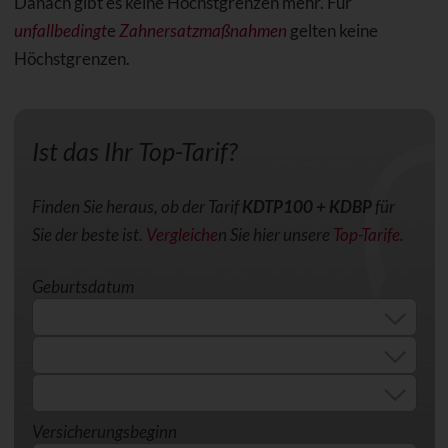
Danach gibt es keine Höchstgrenzen mehr. Für
unfallbedingt
e
Zahnersatzmaßnahmen
gelten keine
Höchstgrenzen.
Ist das Ihr Top-Tarif?
Finden Sie heraus, ob der Tarif
KDTP100 + KDBP
für
Sie der beste ist.
Vergleiche
n Sie hier unsere
Top-Tarife
.
Geburtsdatum
Versicherungsbeginn