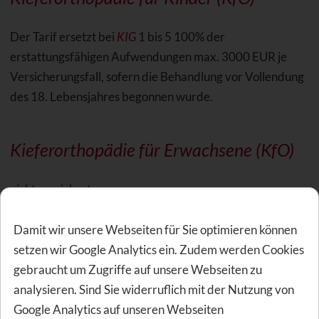
Der Tarif ersetzt bei
KIG
1 bis 5 100% der
erstattungsfähigen Aufwendungen max. 3000 EUR je
Versicherungsfall, sofern die Behandlung vor Vollendung
des 18. Lebensjahres begonnen wurde.
Kieferorthopädie für Erwachsene (KfO)
nicht versichert
Damit wir unsere Webseiten für Sie optimieren können
Sonstige Leistungen DKV KDTP100 +
setzen wir Google Analytics ein. Zudem werden Cookies
KDBP
gebraucht um Zugriffe auf unsere Webseiten zu
analysieren. Sind Sie widerruflich mit der Nutzung von
Google Analytics auf unseren Webseiten
Wartezeit