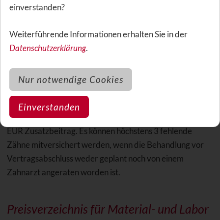
einverstanden?
Für Zahnvorsorge gibt es keine Wartezeit. Für
Weiterführende Informationen erhalten Sie in der
Zahnbehandlung, Zahnersatzmaßnahmen und
Datenschutzerklärung
.
Kieferorthopädie beträgt die Wartezeit 8 Monate.
Nur notwendige Cookies
Fehlende Zähne
Einverstanden
Der Versicherer verlangt pro fehlendem Zahn derzeit 7
EUR Zusatzbeitrag. Es können höchstens 3 fehlende
Zähne mitversichert werden, wenn die Behandlung vor
Vertragsabschluss weder geplant noch von einem
Zahnarzt angeraten worden ist.
Preisverzeichnis für Material- und Labor