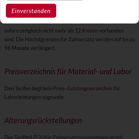
Fehlende Zähne
Einverstanden
Bis zu 3 fehlende Zähne können mitversichert werden,
sofern zeitgleich nicht mehr als 12
Kronen
vorhanden
sind. Die Höchstgrenzen für Zahnersatz werden auf bis zu
96 Monate verlängert.
Preisverzeichnis für Material- und Labor
Den Tarifen liegt kein Preis-/
Leistungsverzeichnis
für
Laborleistungen zugrunde.
Alterungsrückstellungen
Der Tarifteil ZGU für Zahnersatzmassnahmen ist mit