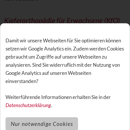
Kieferorthopädie für Erwachsene (KfO)
nicht versichert
Damit wir unsere Webseiten für Sie optimieren können
setzen wir Google Analytics ein. Zudem werden Cookies
gebraucht um Zugriffe auf unsere Webseiten zu
Sonstige Leistungen Württembergische
analysieren. Sind Sie widerruflich mit der Nutzung von
ZBU/ZGU70/BZGU20
Google Analytics auf unseren Webseiten
einverstanden?
Wartezeit
Weiterführende Informationen erhalten Sie in der
In dieser Tarifkombination gibt es keine
Wartezeiten
Datenschutzerklärung
.
(derzeit gültige Zusage des Versicherers)
Nur notwendige Cookies