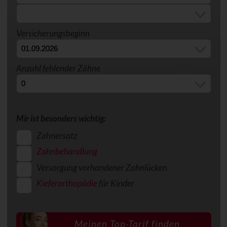
Versicherungsbeginn
Anzahl fehlender Zähne
Mir ist besonders wichtig:
Zahnersatz
Zahnbehandlung
Versorgung vorhandener Zahnlücken
Kieferorthopädie
für Kinder