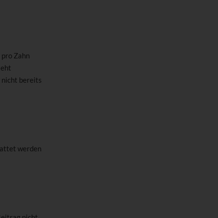
% pro Zahn
teht
nicht bereits
tattet werden
eitrag nicht