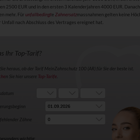
en 2500 EUR und in den ersten 3 Kalenderjahren 4000 EUR. Danach 
en mehr. Für
unfallbedingt
e
Zahnersatz
massnahmen gelten keine Höc
r Unfall nach Abschluss des Vertrages ereignet hat.
as Ihr Top-Tarif?
Sie heraus, ob der Tarif MeinZahnschutz 100 (AR) für Sie der beste ist.
che
n Sie hier unsere
Top-Tarife
.
sdatum
herungsbeginn
 fehlender Zähne
 besonders wichtig: