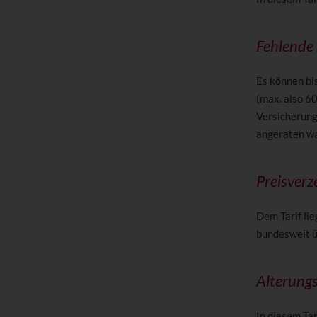
Fehlende
Es können bi
(max. also 6
Versicherung
angeraten wa
Preisverz
Dem Tarif lie
bundesweit ü
Alterung
In diesem Ta