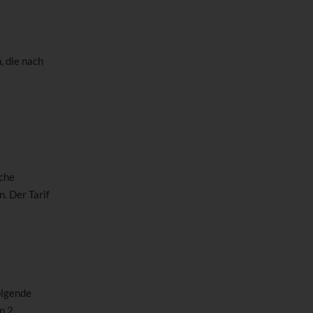
 die nach
sche
. Der Tarif
olgende
n 2