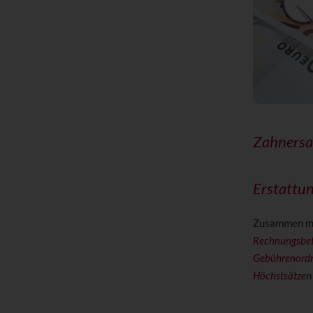
Zahnersa
Erstattu
Zusammen mi
Rechnungsbe
Gebührenordn
Höchstsätze
n