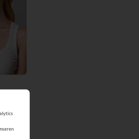
alytics
andlungen
),
unseren
dungen