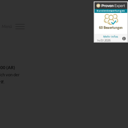
Menü
100 (AR)
ich von der
if
.