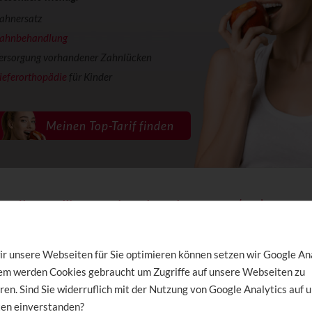
ahnersatz
ahnbehandlung
ersorgung vorhandener Zahnlücken
ieferorthopädie
für Kinder
ndlung Allianz MeinZahnschutz 100 (AR)
ngshöhe
r unsere Webseiten für Sie optimieren können setzen wir Google An
dem werden Cookies gebraucht um Zugriffe auf unsere Webseiten zu
ndlung zählen konservierende Leistungen (z.B.
Füllungen
,
Wurzelbeh
ren. Sind Sie widerruflich mit der Nutzung von Google Analytics auf 
 und parodontologische Leistungen. Die erstattungsfähigen Aufwen
en einverstanden?