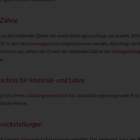
 Zähne
s zu drei fehlende Zähne mit einem Beitragszuschlag von jeweils 20
0%) in den
Versicherungsschutz
eingeschlossen werden. Allerdings bes
sschutz nur, sofern der Ersatz der fehlenden Zähne bei
Antragstellung
r.
eichnis für Material- und Labor
gt kein Preis-/
Leistungsverzeichnis
für Laborleistungen zugrunde. Ers
bliche Preise.
srückstellungen
rif werden
Alter
ungsrückstellungen gebildet. Das bedeutet, dass der B