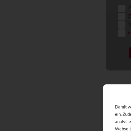
Z
Z
V
K
Zahnbeha
Erstattu
Damit wi
ein. Zu
Zur Zahnbeha
analysie
chirurgische
Webseit