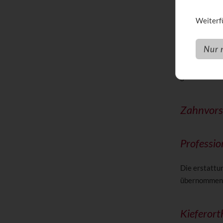
werden zusam
Weiterfü
Höchstgr
Nur 
In den erste
genannten H
Zahnvors
Professio
Die erstattu
übernommen. 
Kieferor