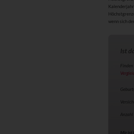
Kalenderjahr
Höchstgrenz
wenn sich de
Ist d
Finden 
Verglei
Geburt
Versic
Anzahl
Mir ist