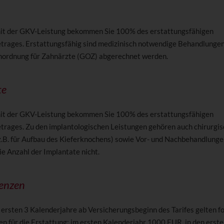
t der GKV-Leistung bekommen Sie 100% des erstattungsfähigen
rages. Erstattungsfähig sind medizinisch notwendige Behandlungen,
ordnung für Zahnärzte (GOZ) abgerechnet werden.
te
t der GKV-Leistung bekommen Sie 100% des erstattungsfähigen
rages. Zu den implantologischen Leistungen gehören auch chirurgi
z.B. für Aufbau des Kieferknochens) sowie Vor- und Nachbehandlungen
ie Anzahl der Implantate nicht.
enzen
ersten 3 Kalenderjahre ab Versicherungsbeginn des Tarifes gelten f
n für die Erstattung: im ersten Kalenderjahr 1000 EUR, in den erste