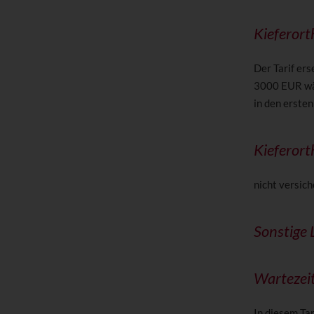
Kieferort
Der Tarif er
3000 EUR wäh
in den erste
Kieferort
nicht versich
Sonstige 
Wartezei
In diesem Tar