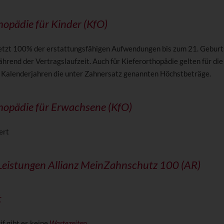
hopädie für Kinder (KfO)
setzt 100% der erstattungsfähigen Aufwendungen bis zum 21. Geburt
rend der Vertragslaufzeit. Auch für Kieferorthopädie gelten für die
n Kalenderjahren die unter Zahnersatz genannten Höchstbeträge.
hopädie für Erwachsene (KfO)
ert
Leistungen Allianz MeinZahnschutz 100 (AR)
t
if gibt es keine
Wartezeiten
.