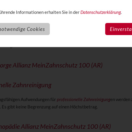
men mit der GKV-Leistung zu 100% erstattet.
hrende Informationen erhalten Sie in der
Datenschutzerklärung
.
enzen
notwendige Cookies
Einverst
n 3 Kalenderjahren gelten auch für Zahnbehandlung die unter Zahner
öchstgrenzen.
orge Allianz MeinZahnschutz 100 (AR)
nelle Zahnreinigung
ngsfähigen Aufwendungen für
professionelle Zahnreinigung
en werden
Es gibt keine Begrenzung auf einen Höchstbetrag.
thopädie Allianz MeinZahnschutz 100 (AR)