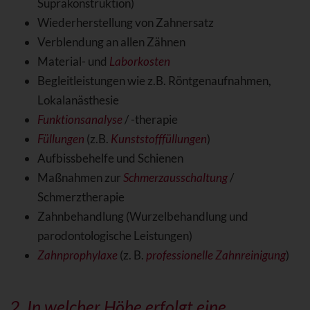
Suprakonstruktion)
Wiederherstellung von Zahnersatz
Verblendung an allen Zähnen
Material- und
Laborkosten
Begleitleistungen wie z.B. Röntgenaufnahmen,
Lokalanästhesie
Funktionsanalyse
/ -therapie
Füllungen
(z.B.
Kunststofffüllungen
)
Aufbissbehelfe und Schienen
Maßnahmen zur
Schmerzausschaltung
/
Schmerztherapie
Zahnbehandlung (Wurzelbehandlung und
parodontologische Leistungen)
Zahnprophylaxe
(z. B.
professionelle Zahnreinigung
)
2. In welcher Höhe erfolgt eine