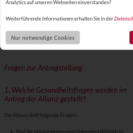
Analytics auf unseren Webseiten einverstanden?
Weiterführende Informationen erhalten Sie in der
Datensch
Nur notwendige Cookies
Fragen zur Antragstellung
1. Welche
Gesundheitsfragen
werden im
Antrag der Allianz gestellt?
Die Allianz stellt folgende Fragen:
Sind Sie aktuell wegen eines folgenden Befunds in