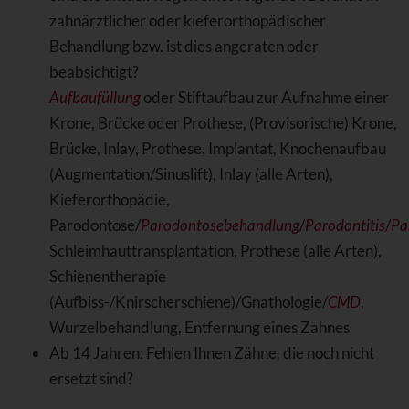
zahnärztlicher oder kieferorthopädischer
Behandlung bzw. ist dies angeraten oder
beabsichtigt?
Aufbaufüllung
oder Stiftaufbau zur Aufnahme einer
Krone, Brücke oder Prothese, (Provisorische) Krone,
Brücke, Inlay, Prothese, Implantat, Knochenaufbau
(Augmentation/Sinuslift), Inlay (alle Arten),
Kieferorthopädie,
Parodontose/
Parodontosebehandlung
/
Parodontitis
/
Pa
Schleimhauttransplantation, Prothese (alle Arten),
Schienentherapie
(Aufbiss-/Knirscherschiene)/Gnathologie/
CMD
,
Wurzelbehandlung, Entfernung eines Zahnes
Ab 14 Jahren: Fehlen Ihnen Zähne, die noch nicht
ersetzt sind?