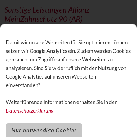
Sonstige Leistungen Allianz
MeinZahnschutz 90 (AR)
Wartezeit
Damit wir unsere Webseiten für Sie optimieren können
setzen wir Google Analytics ein. Zudem werden Cookies
In diesem Tarif gibt es keine
Wartezeiten
.
gebraucht um Zugriffe auf unsere Webseiten zu
analysieren. Sind Sie widerruflich mit der Nutzung von
Google Analytics auf unseren Webseiten
Fehlende Zähne
einverstanden?
Es können bis zu drei fehlende Zähne mit einem
Weiterführende Informationen erhalten Sie in der
Beitragszuschlag von jeweils 20% pro Zahn (max. also
Datenschutzerklärung
.
60%) in den
Versicherungsschutz
eingeschlossen werden.
Allerdings besteht Versicherunsgchutz nur, sofern der
Nur notwendige Cookies
Ersatz der fehlenden Zähne bei
Antragstellung
nicht