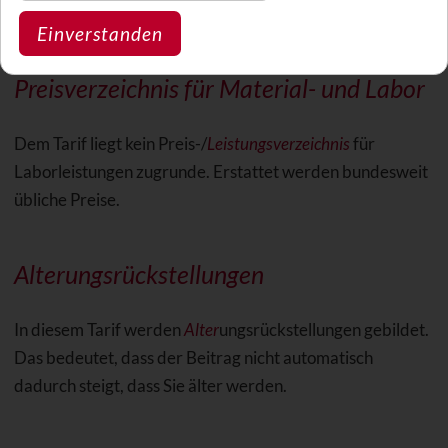
bereits angeraten war.
Einverstanden
Preisverzeichnis für Material- und Labor
Dem Tarif liegt kein Preis-/
Leistungsverzeichnis
für
Laborleistungen zugrunde. Erstattet werden bundesweit
übliche Preise.
Alterungsrückstellungen
In diesem Tarif werden
Alter
ungsrückstellungen gebildet.
Das bedeutet, dass der Beitrag nicht automatisch
dadurch steigt, dass Sie älter werden.