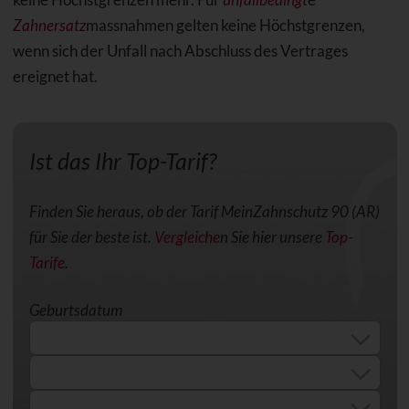
Zahnersatz
massnahmen gelten keine Höchstgrenzen,
wenn sich der Unfall nach Abschluss des Vertrages
ereignet hat.
Ist das Ihr Top-Tarif?
Finden Sie heraus, ob der Tarif MeinZahnschutz 90 (AR)
für Sie der beste ist.
Vergleiche
n Sie hier unsere
Top-
Tarife
.
Geburtsdatum