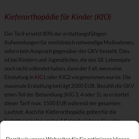
Kieferorthopädie für Kinder (KfO)
Der Tarif ersetzt 80% der erstattungsfähigen
Aufwendungen für medizinisch notwendige Maßnahmen,
sofern kein Anspruch gegenüber der GKV besteht. Dies
ist bei Kindern und Jugendlichen, die das 18. Lebensjahr
noch nicht vollendet haben, dann der Fall, wenn eine
Einstufung in
KIG
1 oder KIG2 vorgenommen wurde. Die
maximale Erstattung beträgt 2000 EUR. Bezahlt die GKV
einen Teil der Behandlung (KIG 3, 4 oder 5), so erstattet
dieser Tarif max. 1500 EUR während der gesamten
Laufzeit. Auch für Kieferorthopädie gelten für die
Erstattung in den ersten 4 Kalenderjahren die unter
Zahnersatz genannten Höchstbeträge.