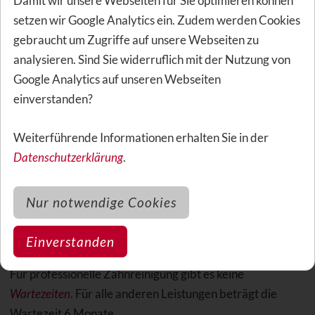
Damit wir unsere Webseiten für Sie optimieren können
setzen wir Google Analytics ein. Zudem werden Cookies
Kieferorthopädie für Erwachsene (KfO)
gebraucht um Zugriffe auf unsere Webseiten zu
analysieren. Sind Sie widerruflich mit der Nutzung von
Der Tarif ersetzt 80% der erstattungsfähigen
Google Analytics auf unseren Webseiten
Aufwendungen für medizinisch notwendige Maßnahmen,
einverstanden?
max. 2000 EUR während der gesamten Vertragslaufzeit.
Weiterführende Informationen erhalten Sie in der
Datenschutzerklärung
.
Sonstige Leistungen Bayerische ZAHN
Komfort + ZAHN Sofort
Nur notwendige Cookies
Wartezeit
Einverstanden
Für professionelle Zahnreinigung gibt es keine
Wartezeiten
. Für alle anderen Leistungen beträgt die
Wartezeit 6 Monate.