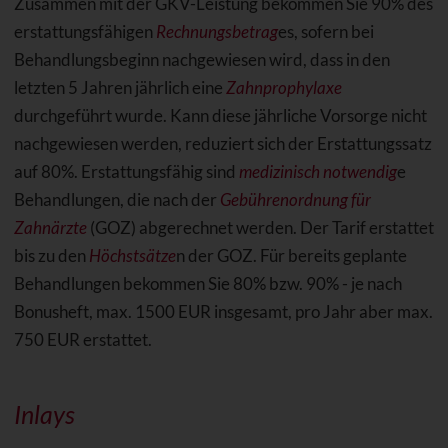
Zusammen mit der GKV-Leistung bekommen Sie 90% des
erstattungsfähigen
Rechnungsbetrag
es, sofern bei
Behandlungsbeginn nachgewiesen wird, dass in den
letzten 5 Jahren jährlich eine
Zahnprophylaxe
durchgeführt wurde. Kann diese jährliche Vorsorge nicht
nachgewiesen werden, reduziert sich der Erstattungssatz
auf 80%. Erstattungsfähig sind
medizinisch notwendig
e
Behandlungen, die nach der
Gebührenordnung für
Zahnärzte
(GOZ) abgerechnet werden. Der Tarif erstattet
bis zu den
Höchstsätze
n der GOZ. Für bereits geplante
Behandlungen bekommen Sie 80% bzw. 90% - je nach
Bonusheft, max. 1500 EUR insgesamt, pro Jahr aber max.
750 EUR erstattet.
Inlays