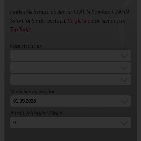
Finden Sie heraus, ob der Tarif ZAHN Komfort + ZAHN
Sofort für Sie der beste ist.
Vergleiche
n Sie hier unsere
Top-Tarife
.
Geburtsdatum
Versicherungsbeginn
Anzahl fehlender Zähne