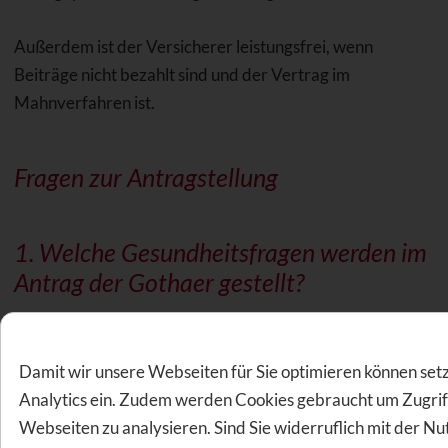
Außerdem ist der Versicherer leistungsfrei, wenn
Beiträge nicht bezahlt sind und der Vertrag im
Mahnverfahren ist.
Fragen zur Antragstellung
1. Welche
Gesundheitsfragen
werden im
Antrag der Gothaer gestellt?
Die Gothaer fragt nach fehlenden, nicht
ersetzten Zähnen
,
nach bestehender
Parodontitis
bzw.
Damit wir unsere Webseiten für Sie optimieren können set
Parodontosebehandlung
en in den letzten drei Jahren und
Analytics ein. Zudem werden Cookies gebraucht um Zugrif
nach laufenden bzw. angeratenen Behandlungen.
Webseiten zu analysieren. Sind Sie widerruflich mit der N