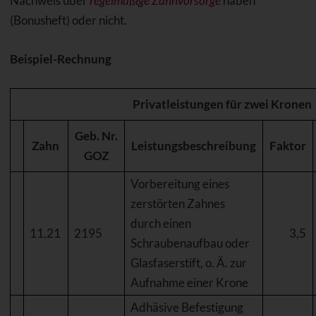
Nachweis über
regelmäßige Zahnvorsorge
haben
(Bonusheft) oder nicht.
Beispiel-Rechnung
Privatleistungen für zwei Kronen
Geb. Nr.
Zahn
Leistungsbeschreibung
Faktor
GOZ
Vorbereitung eines
zerstörten Zahnes
durch einen
11,21
2195
3,5
Schraubenaufbau oder
Glasfaserstift, o. Ä. zur
Aufnahme einer Krone
Adhäsive Befestigung