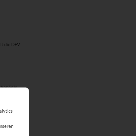
lt die DFV
thopädie
,
ankenkasse
 übernimmt die
r Kinder ist
alytics
unseren