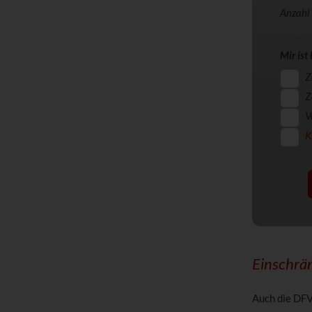
Anzahl
Mir ist
Z
Z
V
K
Einschrän
Auch die DFV