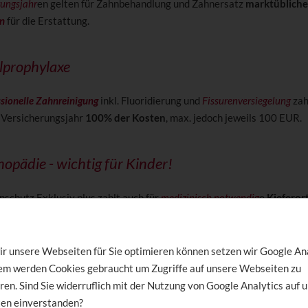
rungsjahr
en gelten für Zahnbehandlung und Zahnersatz
marktübliche
n
für die Erstattung.
lprophylaxe
ssionelle Zahnreinigung
inkl. Fluoridierung und
Fissurenversiegelung
zah
 Versicherungsjahr
100% der Kosten
, max. jedoch jeweils 100 EUR.
hopädie - wichtig für Kinder!
schutz Exklusiv plus zahlt auch für
medizinisch notwendig
e
Kieferor
stufung in die Kieferindikationsgruppe (
KIG
) 1 bis 5 erfolgt. Die Kr
t bei Einstufung in KIG 1 und 2 gar keine Leistungen. In diesem Fall
mten erstattungsfähigen Aufwendungen. Eine bessere Absicherung fü
r unsere Webseiten für Sie optimieren können setzen wir Google An
r möglich.
dem werden Cookies gebraucht um Zugriffe auf unsere Webseiten zu
ren. Sind Sie widerruflich mit der Nutzung von Google Analytics auf 
en einverstanden?