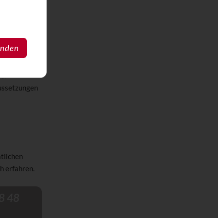
Zahnzustand
anden
e vom
ei
aussetzungen
tlichen
h erfahren.
8 48