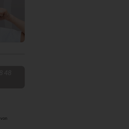
8 48
 von