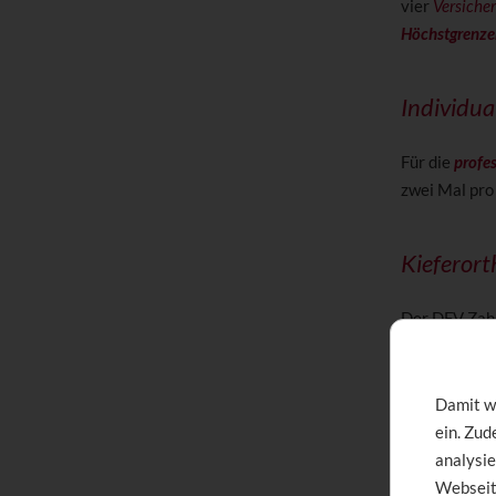
vier
Versiche
Höchstgrenze
Individua
Für die
profe
zwei Mal pro
Kieferort
Der DFV Zahn
wenn eine Ein
zahlen derzei
DFV die gesa
Damit wi
gar nicht meh
ein. Zu
analysie
Webseit