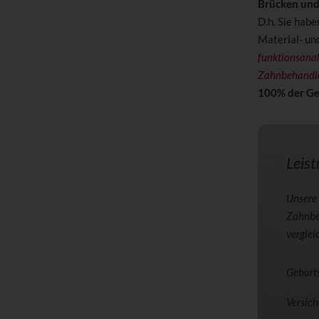
Brücken und
D.h. Sie habe
Material- un
funktionsana
Zahnbehandl
100% der G
Leis
Unsere 
Zahnbe
vergleic
Geburt
Versic