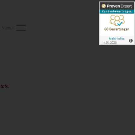
Menü
tate
.