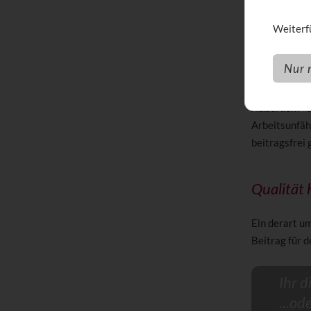
Sonstige
Weiterfü
Der Tarif sie
gemacht wer
Nur 
Wichtig ist, 
Versicherung
Außerdem - a
Arbeitsunfäh
beitragsfrei 
Qualität 
Ein derart u
Beitrag für 
Ihr d
...od