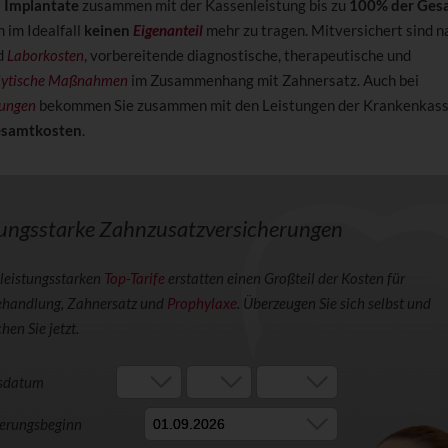
 Implantate
zusammen mit der Kassenleistung bis zu
100% der Ges
n im Idealfall
keinen
Eigenanteil
mehr zu tragen. Mitversichert sind n
d
Laborkosten
, vorbereitende diagnostische, therapeutische und
lytische Maßnahmen
im Zusammenhang mit Zahnersatz. Auch bei
ungen
bekommen Sie zusammen mit den Leistungen der Krankenkasse
esamtkosten
.
tungsstarke Zahnzusatzversicherungen
leistungsstarken
Top-Tarife
erstatten einen Großteil der Kosten für
handlung, Zahnersatz und
Prophylaxe
. Überzeugen Sie sich selbst und
hen Sie jetzt.
sdatum
herungsbeginn