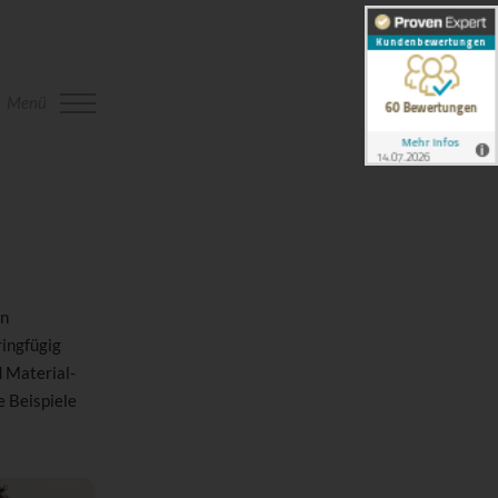
Menü
en
ringfügig
d Material-
e Beispiele