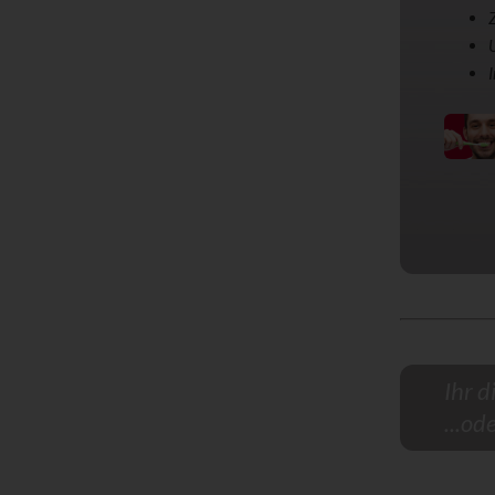
Ihr d
...od