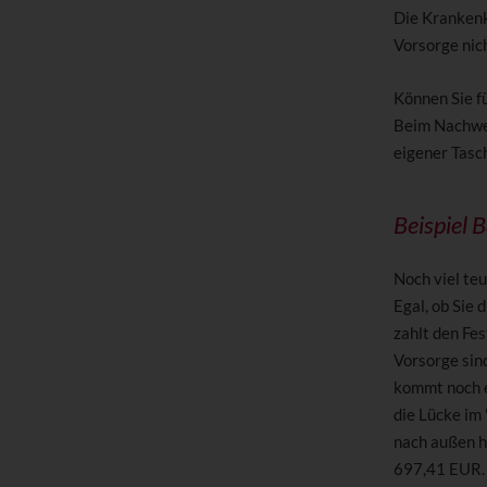
Die Krankenk
Vorsorge nic
Können Sie f
Beim Nachwei
eigener Tasc
Beispiel
Noch viel te
Egal, ob Sie 
zahlt den Fe
Vorsorge sin
kommt noch e
die Lücke im 
nach außen h
697,41 EUR.