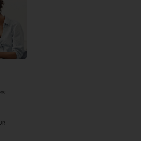
one
EUR