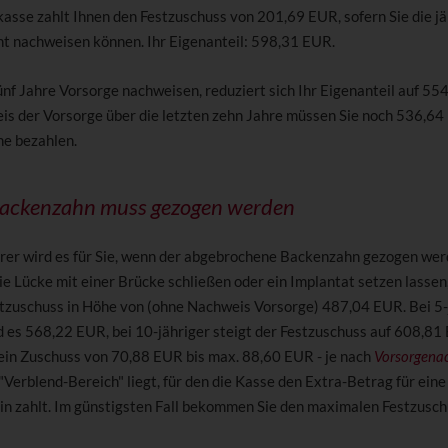
asse zahlt Ihnen den Festzuschuss von 201,69 EUR, sofern Sie die jä
ht nachweisen können. Ihr Eigenanteil: 598,31 EUR.
ünf Jahre Vorsorge nachweisen, reduziert sich Ihr Eigenanteil auf 55
s der Vorsorge über die letzten zehn Jahre müssen Sie noch 536,64
he bezahlen.
 Backenzahn muss gezogen werden
urer wird es für Sie, wenn der abgebrochene Backenzahn gezogen we
die Lücke mit einer Brücke schließen oder ein Implantat setzen lassen
stzuschuss in Höhe von (ohne Nachweis Vorsorge) 487,04 EUR. Bei 5-
d es 568,22 EUR, bei 10-jähriger steigt der Festzuschuss auf 608,81
in Zuschuss von 70,88 EUR bis max. 88,60 EUR - je nach
Vorsorgena
"Verblend-Bereich" liegt, für den die Kasse den Extra-Betrag für ein
in zahlt. Im günstigsten Fall bekommen Sie den maximalen Festzusc