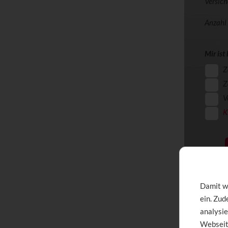
Versic
Anzahl
Mir ist
Z
Z
V
K
Damit wi
ein. Zu
Festzusch
analysie
Webseit