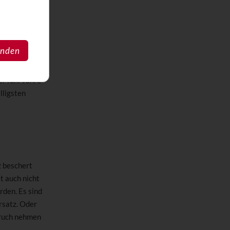
gesetzbuch V
r fallen eben
urde die
eil, wenn er
anden
 Festzuschuss
regelmäßiger
r fünf Jahre
lligsten
z beschert
t auch nicht
rden. Es sind
ersatz. Oder
pruch nehmen