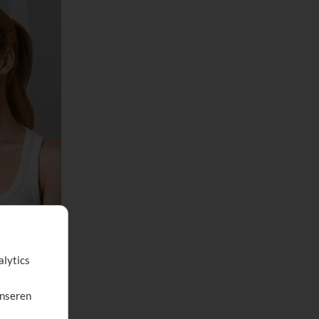
alytics
unseren