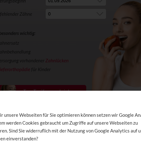
herungsbeginn
 fehlender Zähne
 besonders wichtig:
ahnersatz
ahnbehandlung
ersorgung vorhandener
Zahnlücken
ieferorthopädie
für Kinder
r unsere Webseiten für Sie optimieren können setzen wir Google An
dem werden Cookies gebraucht um Zugriffe auf unsere Webseiten zu
uss orientiert sich an Regelversorgung
ren. Sind Sie widerruflich mit der Nutzung von Google Analytics auf 
en einverstanden?