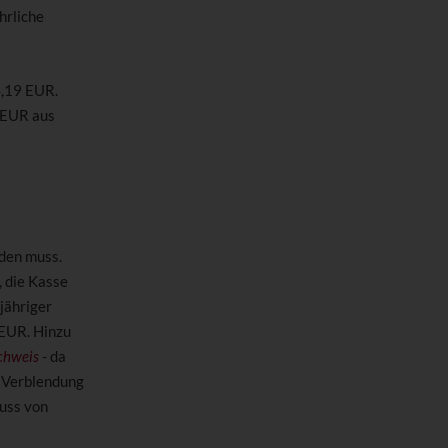
hrliche
4,19 EUR.
 EUR aus
rden muss.
, die Kasse
jähriger
 EUR. Hinzu
chweis
- da
e Verblendung
huss von