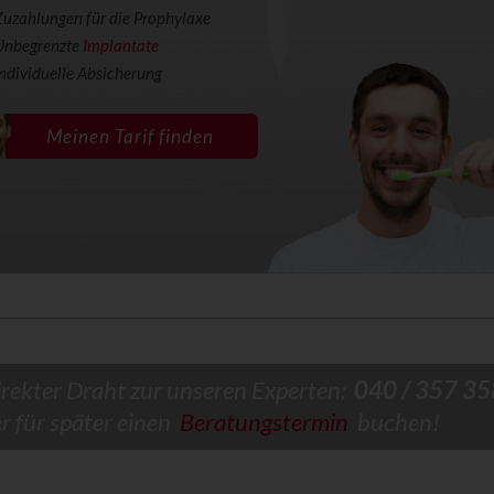
Zuzahlungen für die Prophylaxe
Unbegrenzte
Implantate
Individuelle Absicherung
Meinen Tarif finden
irekter Draht zur unseren Experten:
040 / 357 35
er für später einen
Beratungstermin
buchen!