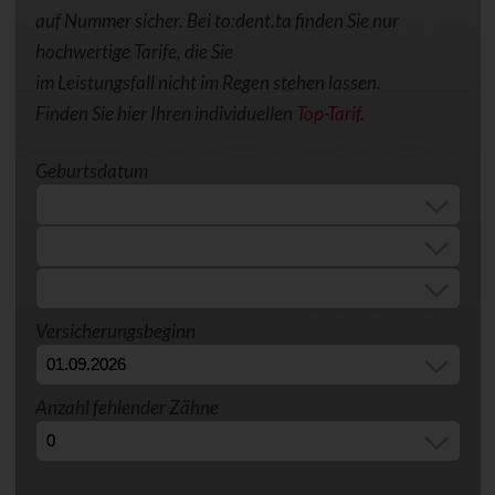
auf Nummer sicher. Bei to:dent.ta finden Sie nur
hochwertige Tarife, die Sie
im Leistungsfall nicht im Regen stehen lassen.
Finden Sie hier Ihren individuellen
Top-Tarif
.
Geburtsdatum
Versicherungsbeginn
Anzahl fehlender Zähne