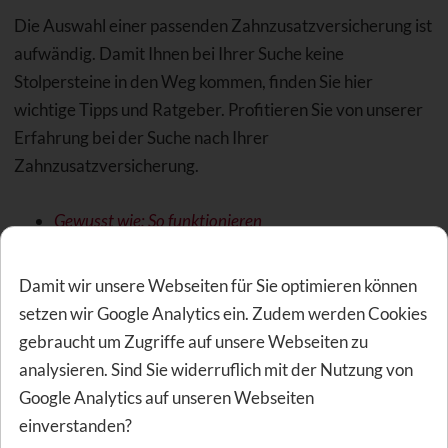
Die Auswahl einer passenden Zahnzusatzversicherung ist
aufwändig. Damit Ihnen bei Ihrer Suche keine
Stolpersteine in den Weg kommen, finden Sie hier
wichtige Tipps und Ratgeber. Profitieren Sie von unserer
Erfahrung bei der Suche nach Ihrer
Zahnzusatzversicherung.
Gewusst wie: So funktionieren
Zahnzusatzversicherungen
ARD Morgenmagazin: Zahnzusatztarife Stiftung
Damit wir unsere Webseiten für Sie optimieren können
Warentest
setzen wir Google Analytics ein. Zudem werden Cookies
Zahnzusatzversicherung: Stichtag 1. Dezember
gebraucht um Zugriffe auf unsere Webseiten zu
beachten
analysieren. Sind Sie widerruflich mit der Nutzung von
Vorsicht! Zahnzusatzversicherung mit
Google Analytics auf unseren Webseiten
Leistungsausschluss
einverstanden?