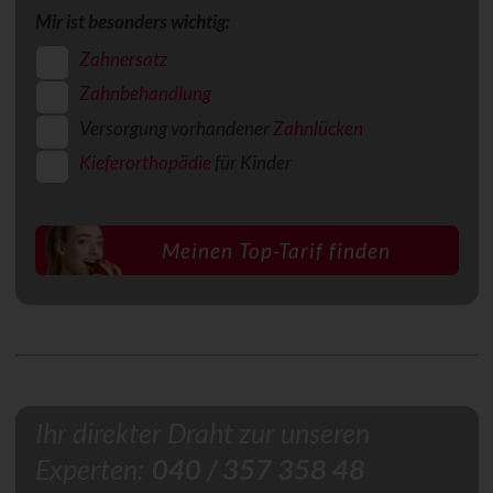
Mir ist besonders wichtig:
Zahnersatz
Zahnbehandlung
Versorgung vorhandener
Zahnlücken
Kieferorthopädie
für Kinder
Ihr direkter Draht zur unseren
Experten:
040 / 357 358 48