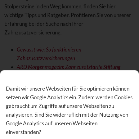
Stolpersteine in den Weg kommen, finden Sie hier
wichtige Tipps und Ratgeber. Profitieren Sie von unserer
Erfahrung bei der Suche nach Ihrer
Zahnzusatzversicherung.
Gewusst wie: So funktionieren
Zahnzusatzversicherungen
ARD Morgenmagazin: Zahnzusatztarife Stiftung
Warentest
Zahnzusatzversicherung: Stichtag 1. Dezember
Damit wir unsere Webseiten für Sie optimieren können
beachten
setzen wir Google Analytics ein. Zudem werden Cookies
Vorsicht! Zahnzusatzversicherung mit
gebraucht um Zugriffe auf unsere Webseiten zu
Leistungsausschluss
analysieren. Sind Sie widerruflich mit der Nutzung von
Google Analytics auf unseren Webseiten
einverstanden?
Finanzielle Vorteile durch