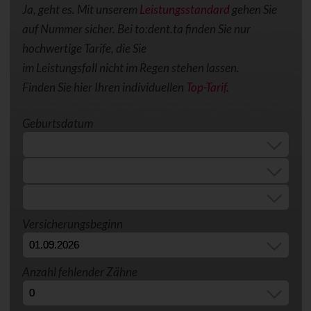
Ja, geht es. Mit unserem
Leistungsstandard
gehen Sie
auf Nummer sicher. Bei to:dent.ta finden Sie nur
hochwertige Tarife, die Sie
im Leistungsfall nicht im Regen stehen lassen.
Finden Sie hier Ihren individuellen
Top-Tarif
.
Geburtsdatum
Versicherungsbeginn
Anzahl fehlender Zähne