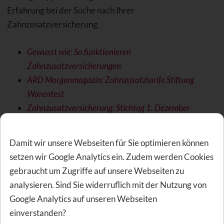
Erfahrung bei der Suche nach Ihrer
Zahnzusatzversicherung.
Gewusst wie: So funktionieren
Zahnzusatzversicherungen
ARD Morgenmagazin: Zahnzusatztarife Stiftung
Warentest
Zahnzusatzversicherung: Stichtag 1. Dezember
beachten
Vorsicht! Zahnzusatzversicherung mit
Damit wir unsere Webseiten für Sie optimieren können
Leistungsausschluss
setzen wir Google Analytics ein. Zudem werden Cookies
gebraucht um Zugriffe auf unsere Webseiten zu
analysieren. Sind Sie widerruflich mit der Nutzung von
Finanzielle Vorteile durch
Google Analytics auf unseren Webseiten
Zahnzusatzversicherungen
einverstanden?