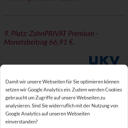
9. Platz:
ZahnPRIVAT Premium
-
Monatsbeitrag 66,91 €.
Zahnersatz
Damit wir unsere Webseiten für Sie optimieren können
Zahnbehandlung
setzen wir Google Analytics ein. Zudem werden Cookies
Zahnvorsorge
gebraucht um Zugriffe auf unsere Webseiten zu
Allgemeine Merkmale
analysieren. Sind Sie widerruflich mit der Nutzung von
Google Analytics auf unseren Webseiten
Auf Platz 9 steht der Tarif ZahnPRIVAT Premium der
einverstanden?