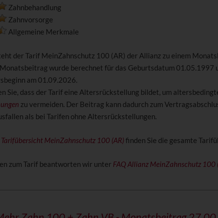
Zahnbehandlung
Zahnvorsorge
Allgemeine Merkmale
steht der Tarif MeinZahnschutz 100 (AR) der Allianz zu einem Monats
 Monatsbeitrag wurde berechnet für das Geburtsdatum 01.05.1997 
gsbeginn am 01.09.2026.
n Sie, dass der Tarif eine Altersrückstellung bildet, um altersbedingt
hungen
zu vermeiden. Der Beitrag kann dadurch zum Vertragsabschlus
fallen als bei Tarifen ohne Altersrückstellungen.
z Tarifübersicht MeinZahnschutz 100 (AR)
finden Sie die gesamte Tarifü
en zum Tarif beantworten wir unter
FAQ Allianz MeinZahnschutz 100 
Mehr Zahn 100 + Zahn VB
- Monatsbeitrag 27,00 