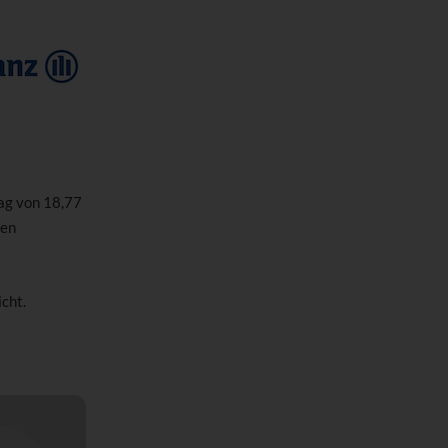
rag von 18,77
nen
cht.