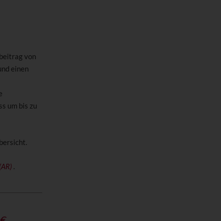
beitrag von
und einen
e
s um bis zu
bersicht.
(AR)
.
€.