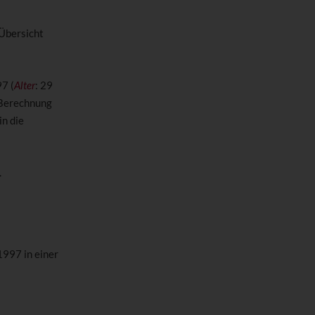
 Übersicht
7 (
Alter
: 29
Berechnung
in die
.
1997 in einer