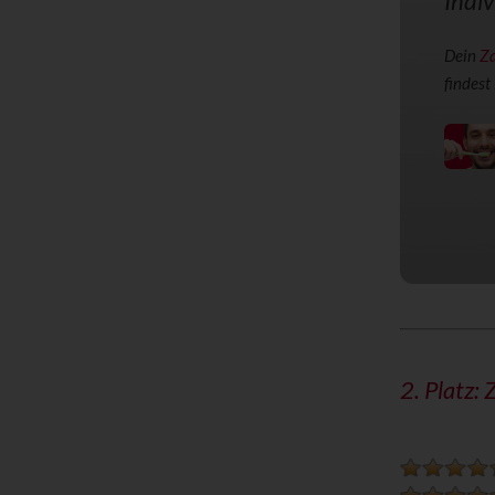
Indiv
Dein
Z
findest
2. Platz:
Z