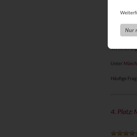
Weiterfü
Nur 
Auf Platz 3 
28,90 €. Der
Versicherun
Unter
Münche
Häufige Frag
4. Platz: