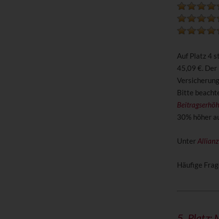
Auf Platz 4 
45,09 €. Der
Versicherun
Bitte beachte
Beitragserhö
30% höher aus
Unter
Allian
Häufige Frag
5. Platz: