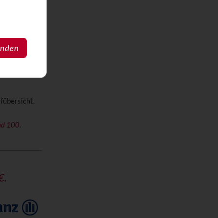
anden
sbeitrag von
und einen
fübersicht.
nd 100
.
€.