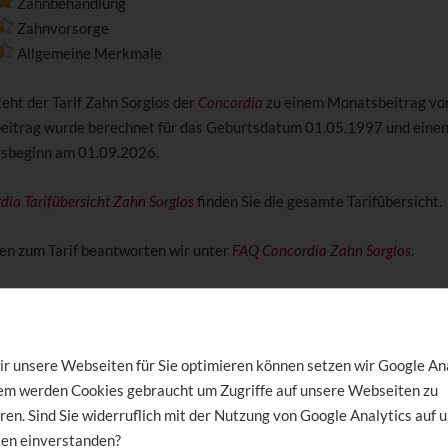
Zahnbehandlung
Zahnvorsorge
Allgemeine Merkmale
teht der Tarif Zahn Sorglos der
Concordia
zu einem Monatsbeitrag von
itrag wurde berechnet für das Geburtsdatum 01.05.1997 und eine
gsbeginn am 01.09.2026.
dia Tarifübersicht Zahn Sorglos
finden Sie die gesamte Tarifübersicht.
en zum Tarif beantworten wir unter
FAQ Concordia Zahn Sorglos
.
: ZahnGesund 100 - Monatsbeitrag 28,90 €.
r unsere Webseiten für Sie optimieren können setzen wir Google An
dem werden Cookies gebraucht um Zugriffe auf unsere Webseiten zu
ren. Sind Sie widerruflich mit der Nutzung von Google Analytics auf 
Zahnersatz
en einverstanden?