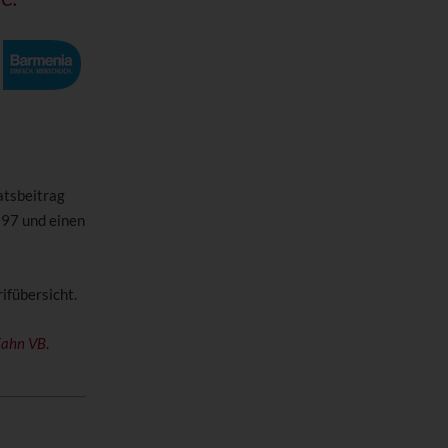
atsbeitrag
997 und einen
ifübersicht.
Zahn VB
.