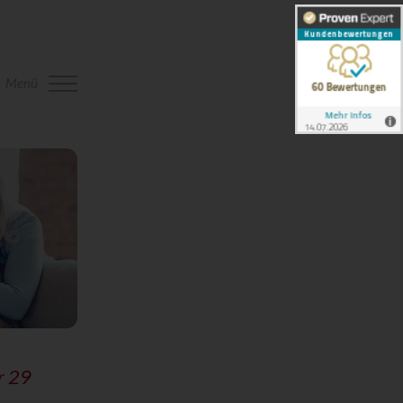
Menü
r 29