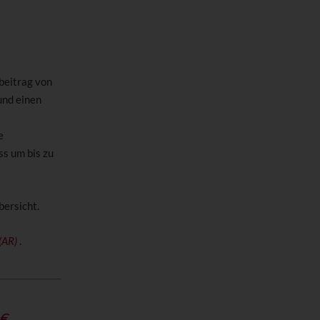
beitrag von
und einen
e
s um bis zu
bersicht.
(AR)
.
€.