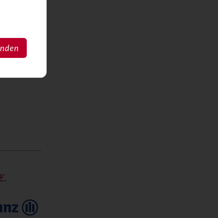
anden
 23,26 €.
n
€.