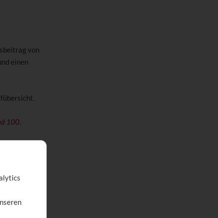
sbeitrag von
und einen
fübersicht.
nd 100
.
alytics
unseren