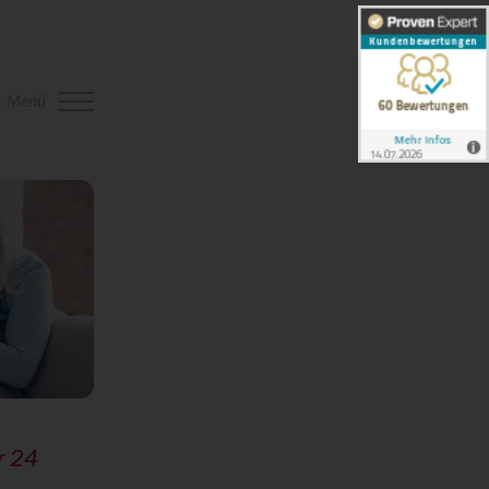
Menü
r 24