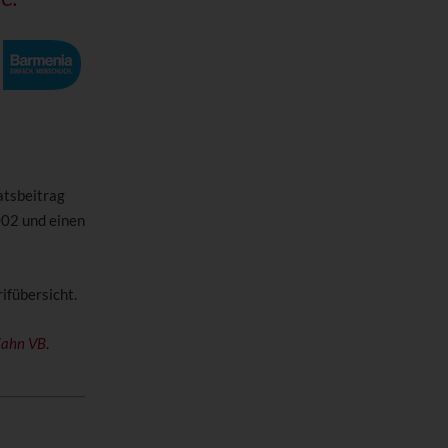
atsbeitrag
002 und einen
ifübersicht.
Zahn VB
.