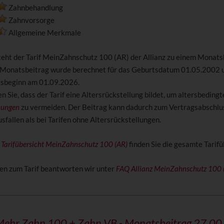
Zahnbehandlung
Zahnvorsorge
Allgemeine Merkmale
steht der Tarif MeinZahnschutz 100 (AR) der Allianz zu einem Monats
 Monatsbeitrag wurde berechnet für das Geburtsdatum 01.05.2002 
gsbeginn am 01.09.2026.
n Sie, dass der Tarif eine Altersrückstellung bildet, um altersbedingt
hungen
zu vermeiden. Der Beitrag kann dadurch zum Vertragsabschlus
fallen als bei Tarifen ohne Altersrückstellungen.
z Tarifübersicht MeinZahnschutz 100 (AR)
finden Sie die gesamte Tarifü
en zum Tarif beantworten wir unter
FAQ Allianz MeinZahnschutz 100 
Mehr Zahn 100 + Zahn VB
- Monatsbeitrag 27,00 