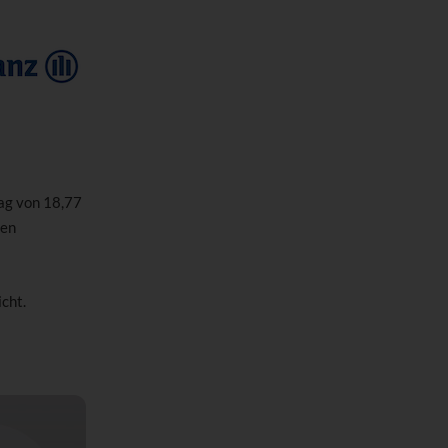
rag von 18,77
nen
cht.