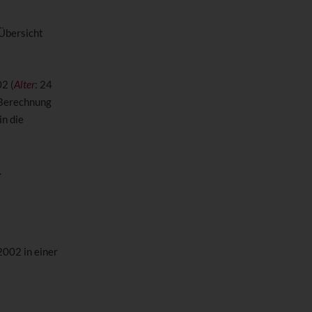
 Übersicht
2 (
Alter
: 24
Berechnung
in die
.
2002 in einer