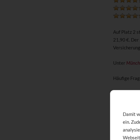
Auf Platz 2 
21,90 €. Der
Versicherun
Unter
Münche
Häufige Frag
3. Platz:
Z
Damit wi
ein. Zu
analysie
Webseit