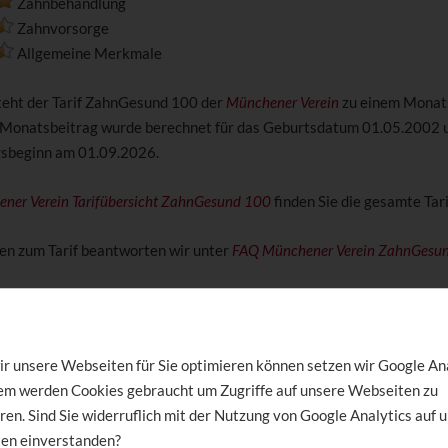
Zahnbehandlung
Zahnvorsorge
Allgemeine Merkmale
steht der Tarif ZahnGesund 100 der
Münchener Verein
zu einem Monat
 Monatsbeitrag wurde berechnet für das Geburtsdatum 01.05.2002 
gsbeginn am 01.09.2026.
ner Verein Tarifübersicht ZahnGesund 100
finden Sie die gesamte Tari
en zum Tarif beantworten wir unter
FAQ Münchener Verein ZahnGesu
ahn Sorglos
- Monatsbeitrag 23,26 €.
r unsere Webseiten für Sie optimieren können setzen wir Google An
dem werden Cookies gebraucht um Zugriffe auf unsere Webseiten zu
ren. Sind Sie widerruflich mit der Nutzung von Google Analytics auf 
Zahnersatz
en einverstanden?