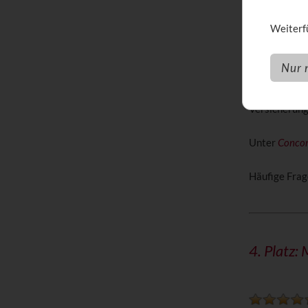
Weiterfü
Nur 
Auf Platz 3 s
Der Monatsbe
Versicherun
Unter
Concor
Häufige Frag
4. Platz: