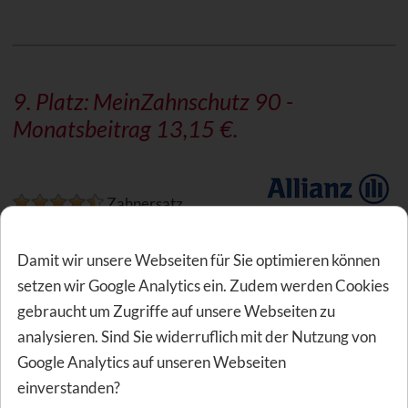
9. Platz: MeinZahnschutz 90 -
Monatsbeitrag 13,15 €.
Zahnersatz
Zahnbehandlung
Zahnvorsorge
Damit wir unsere Webseiten für Sie optimieren können
Allgemeine Merkmale
setzen wir Google Analytics ein. Zudem werden Cookies
gebraucht um Zugriffe auf unsere Webseiten zu
Auf Platz 9 steht der Tarif MeinZahnschutz 90 der Allianz
analysieren. Sind Sie widerruflich mit der Nutzung von
zu einem Monatsbeitrag von 13,15 €. Der Monatsbeitrag
Google Analytics auf unseren Webseiten
wurde berechnet für das Geburtsdatum 01.05.2007 und
einverstanden?
einen Versicherungsbeginn am 01.09.2026.