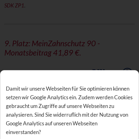
SDK ZP1
.
9. Platz: MeinZahnschutz 90 -
Monatsbeitrag 41,89 €.
Zahnersatz
Zahnbehandlung
Damit wir unsere Webseiten für Sie optimieren können
Zahnvorsorge
setzen wir Google Analytics ein. Zudem werden Cookies
Allgemeine Merkmale
gebraucht um Zugriffe auf unsere Webseiten zu
analysieren. Sind Sie widerruflich mit der Nutzung von
Auf Platz 9 steht der Tarif MeinZahnschutz 90 der Allianz
Google Analytics auf unseren Webseiten
zu einem Monatsbeitrag von 41,89 €. Der Monatsbeitrag
einverstanden?
wurde berechnet für das Geburtsdatum 01.05.1970 und