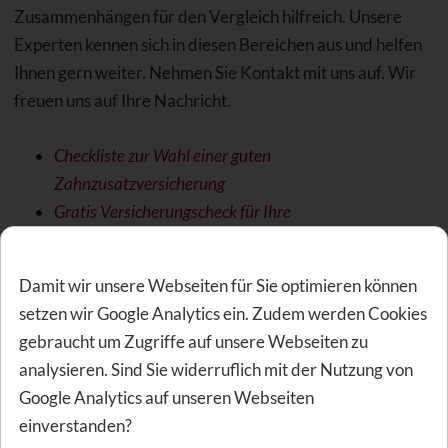
Zusammenhängen für den Vergleich hilfreich. Unsere
Experten kennen sich in diesen Bereichen aus und helfen
Ihnen gern weiter. Nehmen Sie Kontakt mit uns auf. Wir
freuen uns auf Ihre Nachricht.
Checkliste zur Wahl einer guten
Zahnzusatzversicherung
Gratis Versicherungscheck für Ihre
Zahnzusatzversicherung
Damit wir unsere Webseiten für Sie optimieren können
Test und Vergleiche von
setzen wir Google Analytics ein. Zudem werden Cookies
Zahnzusatzversicherungen
gebraucht um Zugriffe auf unsere Webseiten zu
analysieren. Sind Sie widerruflich mit der Nutzung von
Google Analytics auf unseren Webseiten
Im Internet gibt es eine Reihe von Vergleichsseiten für
einverstanden?
Zahnzusatzversicherungen. Oftmals ist leider nicht