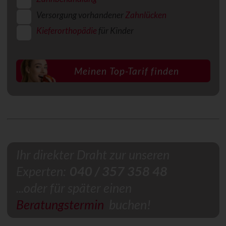
Versorgung vorhandener
Zahnlücken
Kieferorthopädie
für Kinder
Ihr direkter Draht zur unseren
Experten:
040 / 357 358 48
...oder für später einen
Beratungstermin
buchen!